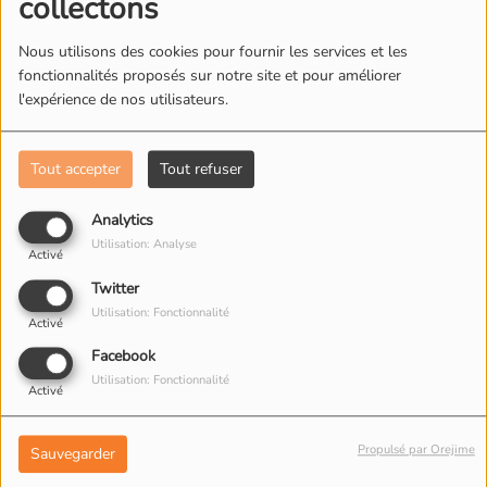
collectons
post-générique
Nous utilisons des cookies pour fournir les services et les
fonctionnalités proposés sur notre site et pour améliorer
Spider-Man Brand New Day : la fin du film expliquée
l'expérience de nos utilisateurs.
ANCIENNES ÉMISSIONS
Tout accepter
Tout refuser
Analytics
Utilisation: Analyse
Activé
Twitter
Utilisation: Fonctionnalité
Activé
Facebook
L'oeil de la nuit #9 -
L'oeil de la nuit #7 - Elise
Utilisation: Fonctionnalité
Activé
Sophie Pigeron
et Pierre Guiovanna
Propulsé par Orejime
Sauvegarder