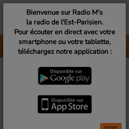
Bienvenue sur Radio M's
la radio de l'Est-Parisien.
Pour écouter en direct avec votre
smartphone ou votre tablette,
Contre-Soirée
téléchargez notre application :
St Graal
Previous
Next
Fête de la ville de Montreuil 2023
Fermer