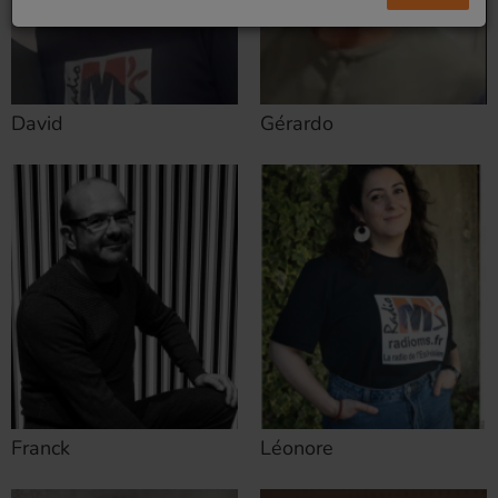
David
Gérardo
Franck
Léonore