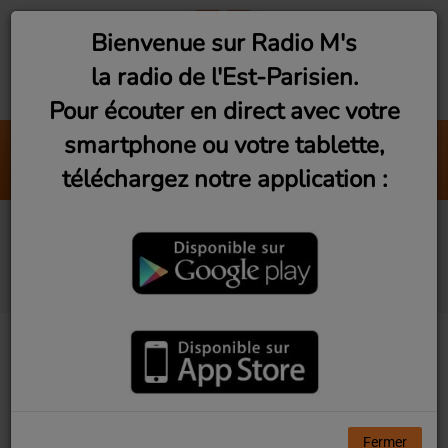
Bienvenue sur Radio M's
la radio de l'Est-Parisien.
Pour écouter en direct avec votre
smartphone ou votre tablette,
Wanna Be Startin' Somethin'
téléchargez notre application :
Michael Jackson
Les Rencontres du
3ème Geek S2Ep4
Fermer