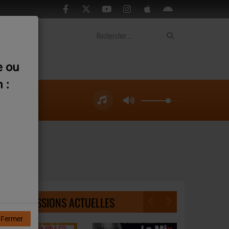
ontact
e ou
 :
ute
NOS ÉMISSIONS ACTUELLES
Fermer