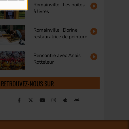
Romainville : Les boites
à livres
Romainville : Dorine
restauratrice de peinture
Rencontre avec Anais
Rotteleur
RETROUVEZ-NOUS SUR