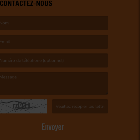
CONTACTEZ-NOUS
e nom est obligatoire. )
’email est obligatoire. )
e message est obligatoire. )
(Captcha invalide. )
Envoyer