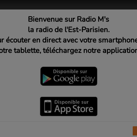
Bienvenue sur Radio M's
adio
Musique
Médias
C
la radio de l'Est-Parisien.
r écouter en direct avec votre smartphon
otre tablette, téléchargez notre application
autre #10 - Syrie après la ch