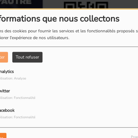
formations que nous collectons
s des cookies pour fournir les services et les fonctionnalités proposés s
orer l'expérience de nos utilisateurs.
Romainville : Les
R
boites à livres
d
ter
Tout refuser
nalytics
ilisation: Analyse
witter
Romainville : Dorine
R
ilisation: Fonctionnalité
restauratrice de
T
 chaque mois pour une nouvelle saison. Pour cette
peinture
R
acebook
 Eléonore évoquera avec ces invités la situation
ilisation: Fonctionnalité
Prop