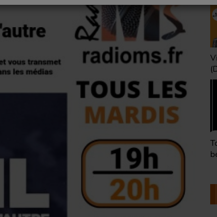
Une heure avant la
V
nuit (Dimanche 22h)
(
Défaire les idées
T
(Dimanche 21h)
b