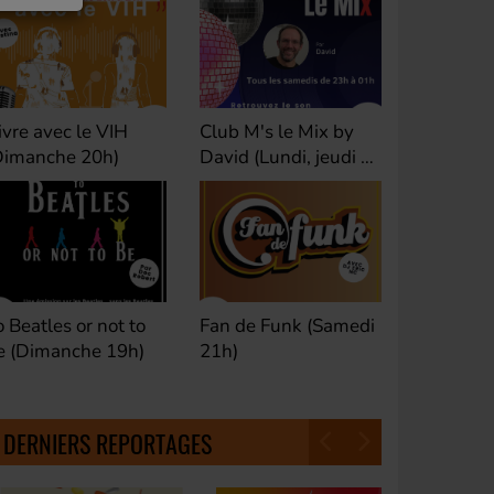
ivre avec le VIH
Club M's le Mix by
Dance Cl
Dimanche 20h)
David (Lundi, jeudi et
(Samedi 
samedi 23h)
o Beatles or not to
Fan de Funk (Samedi
Good Mor
e (Dimanche 19h)
21h)
(Samedi 
18h30)
DERNIERS REPORTAGES