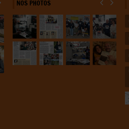
NOS PHOTOS
(L
(L
(L