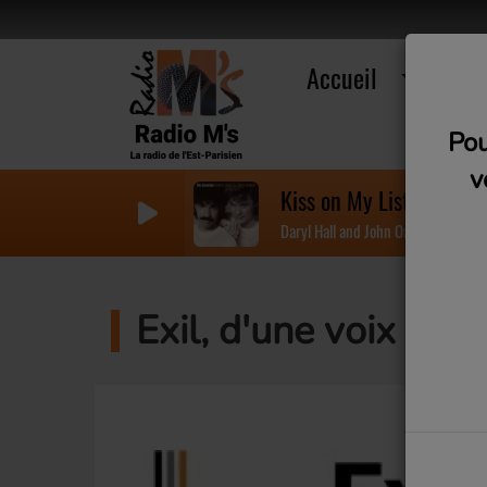
Accueil
R
Pou
v
Kiss on My List
Daryl Hall and John Oates
Exil, d'une voix à l'