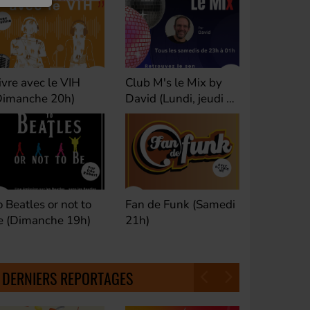
ivre avec le VIH
Club M's le Mix by
Dance Cl
Dimanche 20h)
David (Lundi, jeudi et
(Samedi 
samedi 23h)
o Beatles or not to
Fan de Funk (Samedi
Good Mor
e (Dimanche 19h)
21h)
(Samedi 
18h30)
DERNIERS REPORTAGES