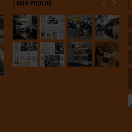
NOS PHOTOS
(L
(L
(L