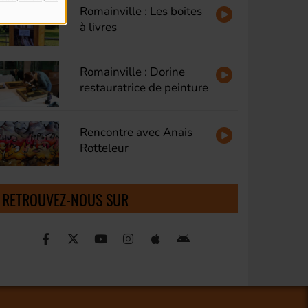
Romainville : Les boites
à livres
Romainville : Dorine
restauratrice de peinture
Rencontre avec Anais
Rotteleur
RETROUVEZ-NOUS SUR