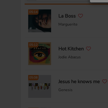
05:14
La Boss
Marguerite
05:12
Hot Kitchen
Jodie Abacus
05:08
Jesus he knows me
Genesis