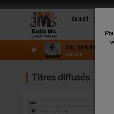
Accueil
R
Pou
v
Stay The Night
James Blunt
Titres diffusés
Date