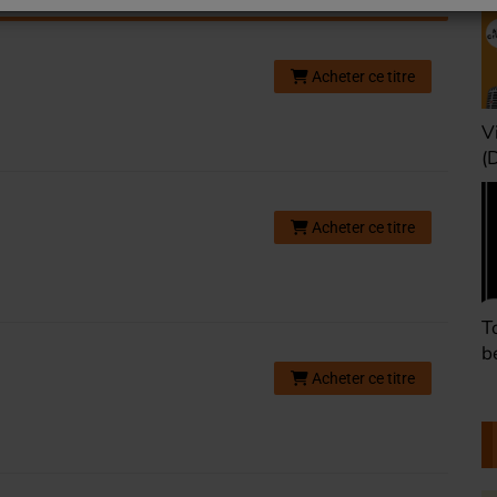
Acheter ce titre
Une heure avant la
V
nuit (Dimanche 22h)
(
Acheter ce titre
Défaire les idées
T
(Dimanche 21h)
b
Acheter ce titre