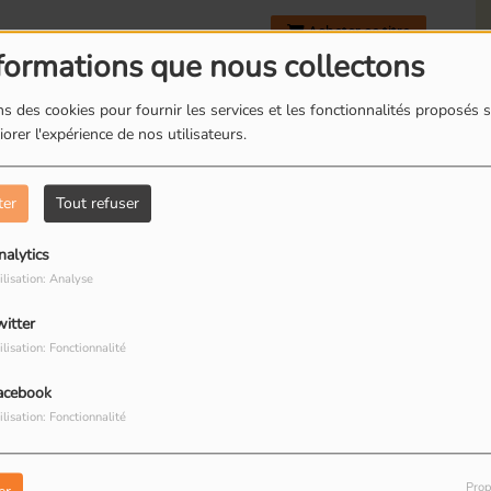
Acheter ce titre
formations que nous collectons
s des cookies pour fournir les services et les fonctionnalités proposés s
orer l'expérience de nos utilisateurs.
Romainville : Les
R
boites à livres
d
Acheter ce titre
ter
Tout refuser
nalytics
ilisation: Analyse
osing You
witter
Romainville : Dorine
R
Acheter ce titre
ilisation: Fonctionnalité
restauratrice de
T
peinture
R
acebook
ilisation: Fonctionnalité
Prop