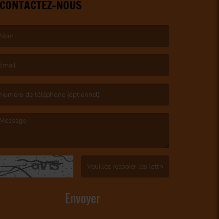
CONTACTEZ-NOUS
e nom est obligatoire. )
’email est obligatoire. )
e message est obligatoire. )
(Captcha invalide. )
Envoyer