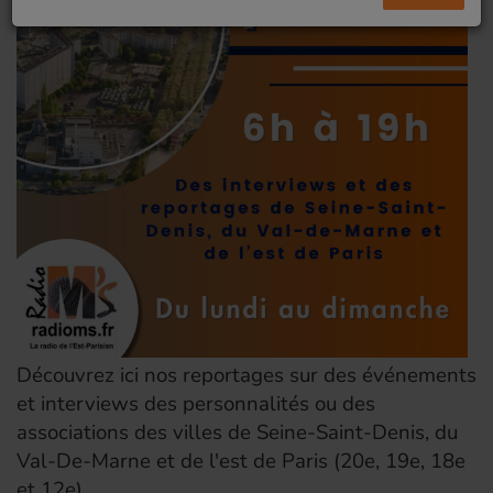
Découvrez ici nos reportages sur des événements
et interviews des personnalités ou des
associations des villes de Seine-Saint-Denis, du
Val-De-Marne et de l'est de Paris (20e, 19e, 18e
et 12e).