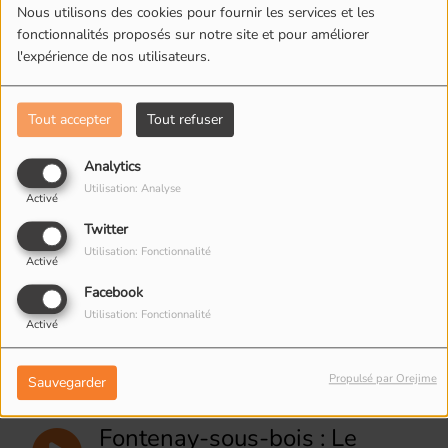
Nous utilisons des cookies pour fournir les services et les
fonctionnalités proposés sur notre site et pour améliorer
Bagnolet : Une fresque de
l'expérience de nos utilisateurs.
l'artiste Ernesto Novo
Tout accepter
Tout refuser
Montreuil : A L'adresse du jeu
Analytics
Utilisation: Analyse
Activé
Montreuil : Narvaland avec
Twitter
Michmich et Mox
Utilisation: Fonctionnalité
Activé
Facebook
Utilisation: Fonctionnalité
Montreuil : Scouts et guides
Activé
de France groupe La
Boissière
Propulsé par Orejime
Sauvegarder
Fontenay-sous-bois : Le