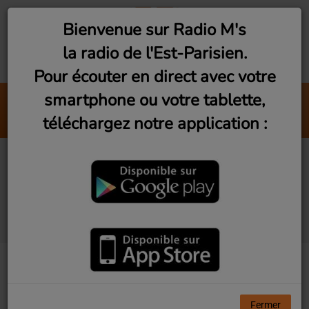
Bienvenue sur Radio M's
la radio de l'Est-Parisien.
Pour écouter en direct avec votre
smartphone ou votre tablette,
Castle on the Hill
téléchargez notre application :
Ed Sheeran
Studio Visit #13 - Écrire
le monde avec Saint-
Oma
Fermer