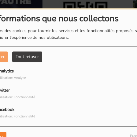
formations que nous collectons
s des cookies pour fournir les services et les fonctionnalités proposés s
orer l'expérience de nos utilisateurs.
Romainville : Les
R
boites à livres
d
ter
Tout refuser
nalytics
ilisation: Analyse
witter
Romainville : Dorine
R
ilisation: Fonctionnalité
restauratrice de
T
 histoires d'exilés, leur parcours, leurs
peinture
R
acebook
ilisation: Fonctionnalité
Prop