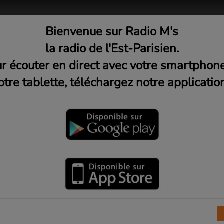
Bienvenue sur Radio M's
adio
Musique
Médias
C
la radio de l'Est-Parisien.
r écouter en direct avec votre smartphon
otre tablette, téléchargez notre application
'autre #4 - Les femmes en exil