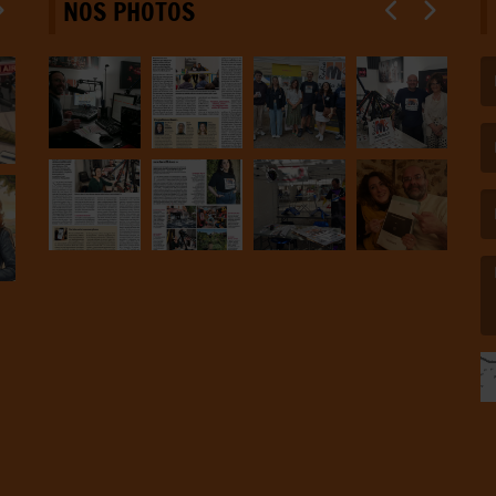
NOS PHOTOS
(L
(L
(L