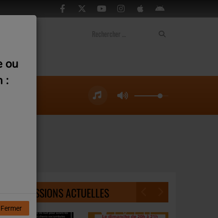
ontact
e ou
 :
NOS ÉMISSIONS ACTUELLES
Fermer