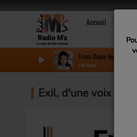
Accueil
R
Pou
v
From Down Here
Lola Young
Exil, d'une voix à l