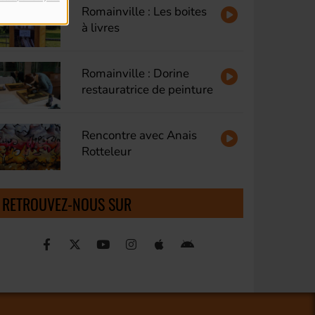
Romainville : Les boites
à livres
Romainville : Dorine
restauratrice de peinture
Rencontre avec Anais
Rotteleur
RETROUVEZ-NOUS SUR