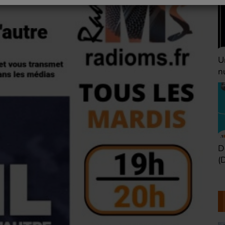
Une heure avant la
V
nuit (Dimanche 22h)
(
Défaire les idées
T
(Dimanche 21h)
b