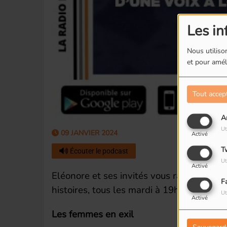
Les in
Nous utilison
et pour améli
Tout accep
A
Ut
09 JANVIER 2024
Activé
T
Écouter le podcast
Ut
Activé
Eléonore et ses invités vous racontent des
F
histoires, tous les mardi à 19h.
Ut
Activé
Les femmes en exil