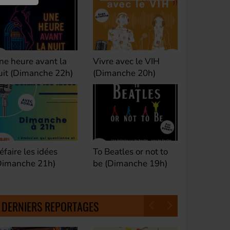
ivre avec le VIH
Club M's le Mix by
Dance Cl
Dimanche 20h)
David (Lundi, jeudi et
(Samedi 
samedi 23h)
o Beatles or not to
Fan de Funk (Samedi
Good Mor
e (Dimanche 19h)
21h)
(Samedi 
18h30)
DERNIERS REPORTAGES