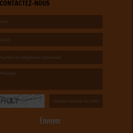
CONTACTEZ-NOUS
e nom est obligatoire. )
’email est obligatoire. )
e message est obligatoire. )
(Captcha invalide. )
Envoyer