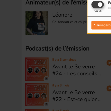
Animateur(s) de l’émission
F
Ut
Activé
Léonore
Co-fondatrice et co-présidente
Sauvegard
Podcast(s) de l’émission
il y a 3 semaines
Avant le 3e verre
#24 - Les conseils
de l'été de la Team
il y a 3 mois
A3V
Avant le 3e verre
#22 - Est-ce qu'on
naît à gauche et