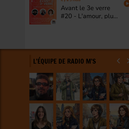
il y a 5 mois
qu'on meurt à
Avant le 3e verre
droite
#20 - L'amour, plus
fort que tout ?
L'ÉQUIPE DE RADIO M'S