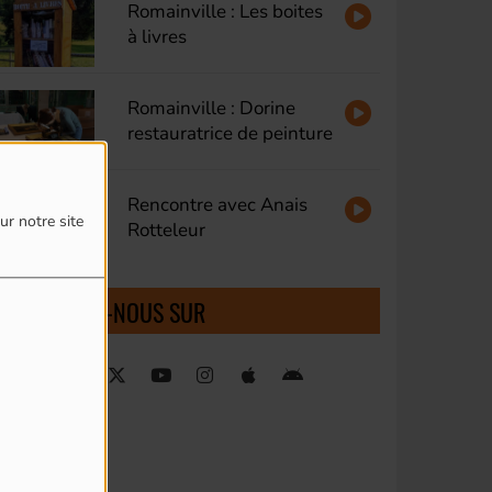
Romainville : Les boites
à livres
Romainville : Dorine
restauratrice de peinture
Rencontre avec Anais
ur notre site
Rotteleur
RETROUVEZ-NOUS SUR