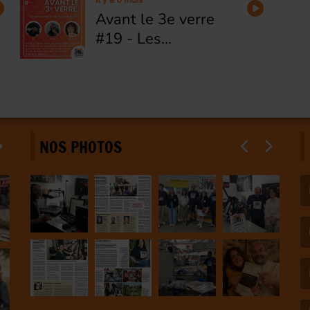
il y a 6 mois
Avant le 3e verre
#19 - Les
addictions
NOS PHOTOS
(L
(L