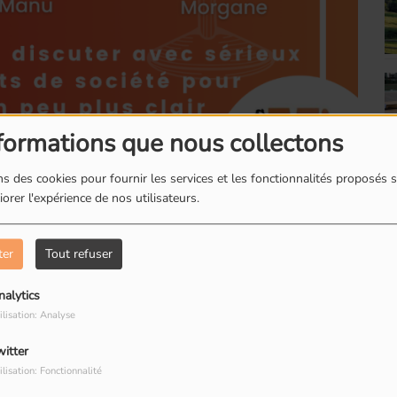
formations que nous collectons
s des cookies pour fournir les services et les fonctionnalités proposés s
orer l'expérience de nos utilisateurs.
ter
Tout refuser
heure animé par trois fortes personnalités :
nalytics
ilisation: Analyse
ieux et humour de sujets de société pour
onner
un sens au monde qui nous entoure.
witter
ilisation: Fonctionnalité