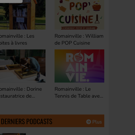
omainville : William
Romainville : Riad de
Bagnolet 
e POP Cuisine
Cyclofficine
Educatio
Fontenay-sous-bois :
omainville : Le
Montreuil
Festival land'art
ennis de Table avec
avec Séba
Ohého
oberto
DG de Es
Habitat
DERNIERS PODCASTS
Plus