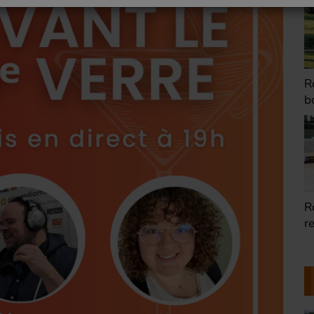
Romainville : Les
R
boites à livres
d
Romainville : Dorine
R
restauratrice de
T
peinture
R