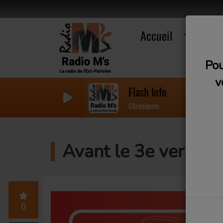
Accueil
R
Pou
v
Flash Info
Chroniques
Avant le 3e verre (
0