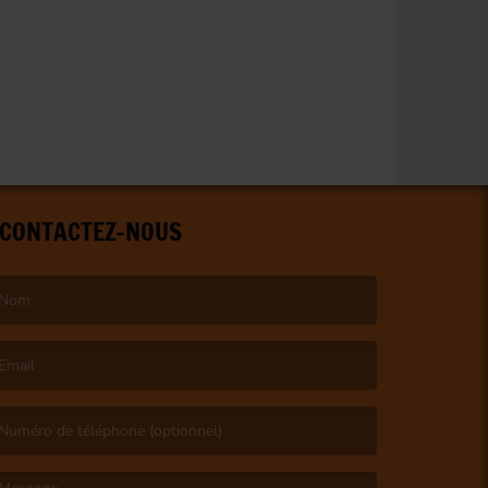
CONTACTEZ-NOUS
e nom est obligatoire. )
’email est obligatoire. )