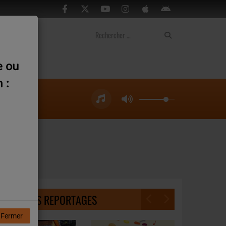
ontact
e ou
 :
DERNIERS REPORTAGES
Fermer