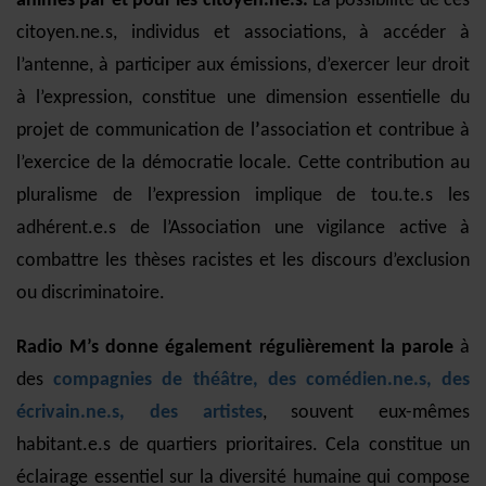
animés par et pour les citoyen.ne.s.
La possibilité de ces
citoyen.ne.s, individus et associations, à accéder à
l’antenne, à participer aux émissions, d’exercer leur droit
à l’expression, constitue une dimension essentielle du
projet de communication de l
’
a
ssociation
et contribue à
l’exercice de la démocratie locale. Cette contribution au
pluralisme de l’expression implique de tou.te.s les
adhérent.e.s de l’Association une vigilance active à
combattre les thèses racistes et les discours d’exclusion
ou discriminatoire.
Radio M’s donne également régulièrement la parole
à
des
compagnies de théâtre, des comédien.ne.s, des
écrivain.ne.s, des artistes
, souvent eux-mêmes
habitant.e.s de quartiers prioritaires. Cela constitue un
éclairage essentiel sur la diversité humaine qui compose