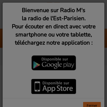
Bienvenue sur Radio M's
la radio de l'Est-Parisien.
Pour écouter en direct avec votre
smartphone ou votre tablette,
Melody Temp Harmony
téléchargez notre application :
Bernard Lavilliers & Jimmy Cliff
Qui sommes nous ?
08 MARS 2018
Radio M’s
est une radio web de l’est-parisien
implantée
à Montreuil (93). Elle a vu le jour en février 2018, à
l’initiative d’une petite équipe ancrée dans le tissu
Fermer