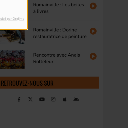
Romainville : Les boites
à livres
ulsé par Orejime
Romainville : Dorine
restauratrice de peinture
Rencontre avec Anais
Rotteleur
RETROUVEZ-NOUS SUR