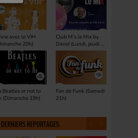
ivre avec le VIH
Club M's le Mix by
Dance Cl
Dimanche 20h)
David (Lundi, jeudi et
(Samedi 
samedi 23h)
o Beatles or not to
Fan de Funk (Samedi
Good Mor
e (Dimanche 19h)
21h)
(Samedi 
18h30)
DERNIERS REPORTAGES