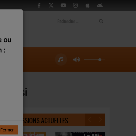
ontact
e ou
 :
alensi
NOS ÉMISSIONS ACTUELLES
Fermer