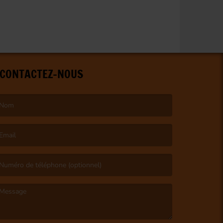
CONTACTEZ-NOUS
e nom est obligatoire. )
’email est obligatoire. )