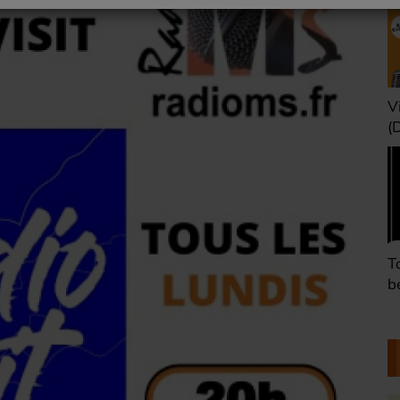
Une heure avant la
V
nuit (Dimanche 22h)
(
Défaire les idées
T
(Dimanche 21h)
b