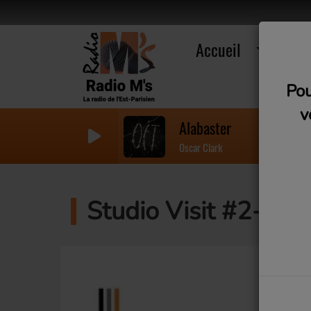
Accueil
R
Pou
v
Alabaster
Oscar Clark
Studio Visit #2- E