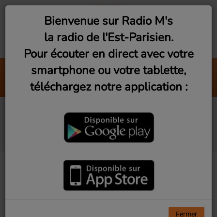
Bienvenue sur Radio M's
la radio de l'Est-Parisien.
Pour écouter en direct avec votre
smartphone ou votre tablette,
Against All Odds (Take a Lo
téléchargez notre application :
Phil Collins
Exil, d'une voix à l'autre
#7 - La situation en RDC
Fermer