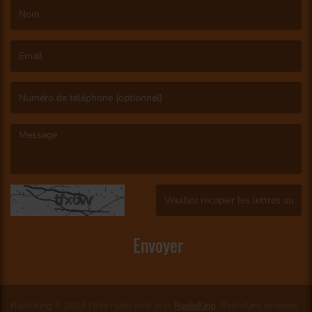
(Le nom est obligatoire. )
(L’email est obligatoire. )
(Le message est obligatoire. )
(Captcha invalide. )
Envoyer
RadioKing © 2026 | Site radio créé avec
RadioKing
. RadioKing propose