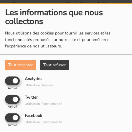
de
@congoleseactionyouthplatform
et
@genocost
Les informations que nous
• Clémence Dialakana, assistante parlementaire
collectons
du député Carlos Martens Bilongo.
Nous utilisons des cookies pour fournir les services et les
fonctionnalités proposés sur notre site et pour améliorer
l'expérience de nos utilisateurs.
L'ÉQUIPE DE RADIO M'S
Tout accepter
Tout refuser
Analytics
Utilisation: Analyse
Activé
Twitter
Utilisation: Fonctionnalité
Activé
Facebook
Utilisation: Fonctionnalité
Activé