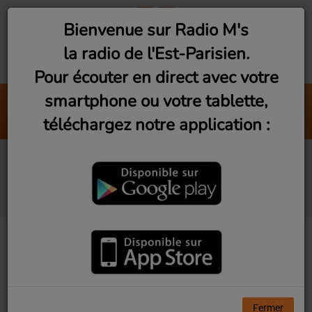
Bienvenue sur Radio M's
la radio de l'Est-Parisien.
Pour écouter en direct avec votre
smartphone ou votre tablette,
Gone too soon
téléchargez notre application :
Michael Jackson
Deeply Rooted #8 : Still
ridin’ in LA
Fermer