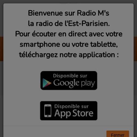
Bienvenue sur Radio M's
la radio de l'Est-Parisien.
Pour écouter en direct avec votre
smartphone ou votre tablette,
Romainville : Etienne de la
téléchargez notre application :
RomainVie
Les Rencontres du
3ème Geek #8
Fermer