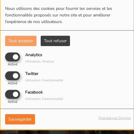
L'ÉQUIPE DE RADIO M'S
Nous utilisons des cookies pour fournir les services et les
fonctionnalités proposés sur notre site et pour améliorer
l'expérience de nos utilisateurs.
Tout accepter
Tout refuser
Analytics
Utilisation: Analyse
Activé
Twitter
Utilisation: Fonctionnalité
Activé
Facebook
Utilisation: Fonctionnalité
Activé
Propulsé par Orejime
Sauvegarder