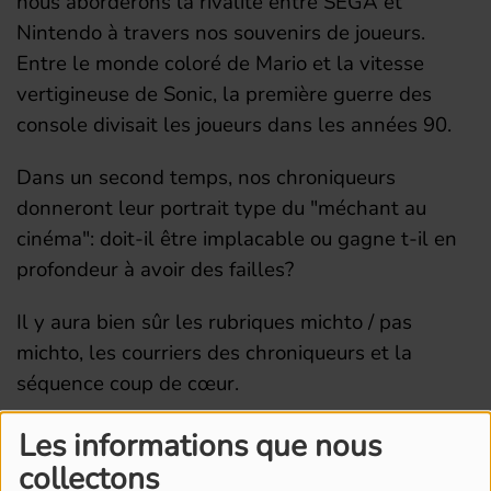
nous aborderons la rivalité entre SEGA et
Nintendo à travers nos souvenirs de joueurs.
Entre le monde coloré de Mario et la vitesse
vertigineuse de Sonic, la première guerre des
console divisait les joueurs dans les années 90.
Dans un second temps, nos chroniqueurs
donneront leur portrait type du "méchant au
cinéma": doit-il être implacable ou gagne t-il en
profondeur à avoir des failles?
Il y aura bien sûr les rubriques michto / pas
michto, les courriers des chroniqueurs et la
séquence coup de cœur.
Les informations que nous
collectons