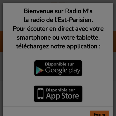
Bienvenue sur Radio M's
la radio de l'Est-Parisien.
Pour écouter en direct avec votre
smartphone ou votre tablette,
Brasil Mix by DJ Zorba #4 (Ve
téléchargez notre application :
Radio M's (DJ Zorba)
Le 14h - 18h avec
Jérôme
Fermer