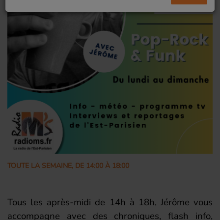
TOUTE LA SEMAINE, DE 14:00 À 18:00
Tous les après-midi de 14h à 18h, Jérôme vous
accompagne avec des chroniques, flash info,