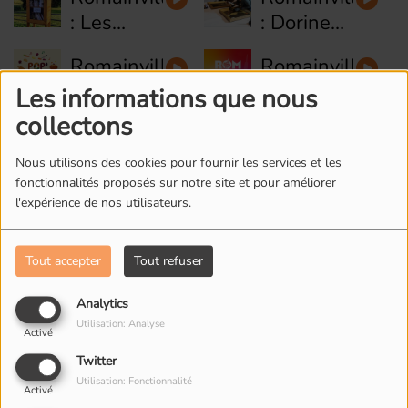
: Les
: Dorine
boites à
restauratrice
Romainville
Romainville
livres
de
: William
: Le
Les informations que nous
peinture
de POP
Tennis de
collectons
Romainville
Fontenay-
Cuisine
Table
: Riad de
sous-bois
Nous utilisons des cookies pour fournir les services et les
avec
Cyclofficine
: Festival
fonctionnalités proposés sur notre site et pour améliorer
Roberto
l'expérience de nos utilisateurs.
land'art
Ohého
Tout accepter
Tout refuser
L'ÉQUIPE DE RADIO M'S
Analytics
Utilisation: Analyse
Activé
Twitter
Utilisation: Fonctionnalité
Activé