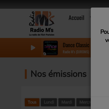
Accueil
R
Pou
v
Dance Classic 20 - Num
Radio M's (DJROMS)
Nos émissions
Tous
Lundi
Mardi
Mercredi
Jeu