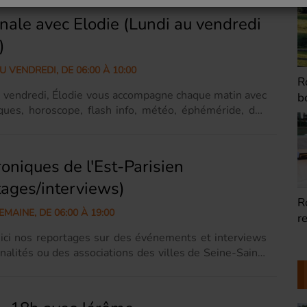
nale avec Elodie (Lundi au vendredi
)
U VENDREDI, DE 06:00 À 10:00
Romainville : Les
R
u vendredi, Élodie vous accompagne chaque matin avec
boites à livres
d
ques, horoscope, flash info, météo, éphéméride, des
es avec les chroniques de l'Est-Parisien agrémentées
p, rock et funk. Ecouter ici tous nos reportages et
 diffusés pendant la matinale => Les Chroniques de
oniques de l'Est-Parisien
ien
ages/interviews)
Romainville : Dorine
R
MAINE, DE 06:00 À 19:00
restauratrice de
T
peinture
R
ici nos reportages sur des événements et interviews
alités ou des associations des villes de Seine-Saint-
Val-De-Marne et de l'est de Paris (20e, 19e, 18e et
t Tina, journaliste et reportrice, qui en tant que
en chef adjointe assure la coordination de l’équipe des