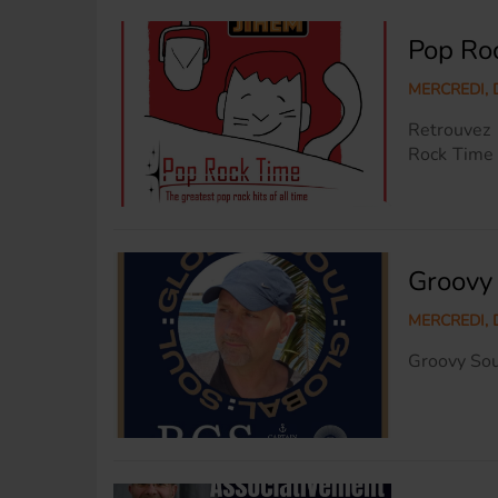
Pop Ro
MERCREDI, D
Retrouvez
Rock Time 
son Pop Ro
Jour après 
divertir
https://ww
Groovy
MERCREDI, D
Groovy Sou