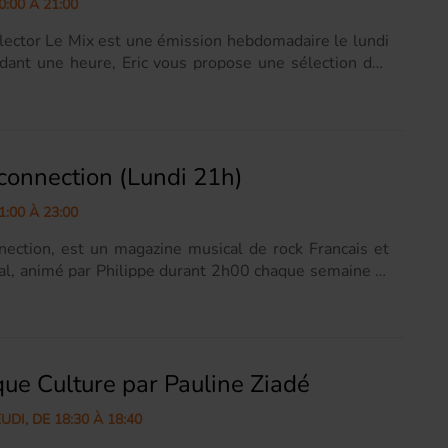
0:00 À 21:00
ww.gaucherepublicaine.org/...
llector Le Mix est une émission hebdomadaire le lundi
dant une heure, Eric vous propose une sélection des
 collectors de ces cinquante dernières années. Page
> https://www.facebook.com/EricMixRadio/
 connection (Lundi 21h)
1:00 À 23:00
nnection, est un magazine musical de rock Francais et
nal, animé par Philippe durant 2h00 chaque semaine le
de 21h à 23h. Page Facebook =>
ww.facebook.com/people/BRITISH-CONNECTION-
ssion-rock-official-site/100063464410225/
ue Culture par Pauline Ziadé
UDI, DE 18:30 À 18:40