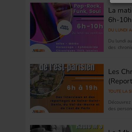
La mati
6h-10h
DU LUNDI A
Du lundi a
des chroni
info local
de sons po
interviews
Les Chr
l'Est-Paris
(Report
TOUTE LA SE
Découvrez 
des personn
Denis, du 
12e). C'es
rédactrice 