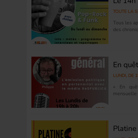
Le 14h 
reporters.
Chroniques 
TOUTE LA SE
Tous les a
des chroniq
avec les c
rock et fu
diffusés 
Parisien
En quêt
LUNDI, DE 1
« En quêt
mensuelle 
par Phili
média Re
invité.e po
chroniqueu
Platine
contac
: enquete