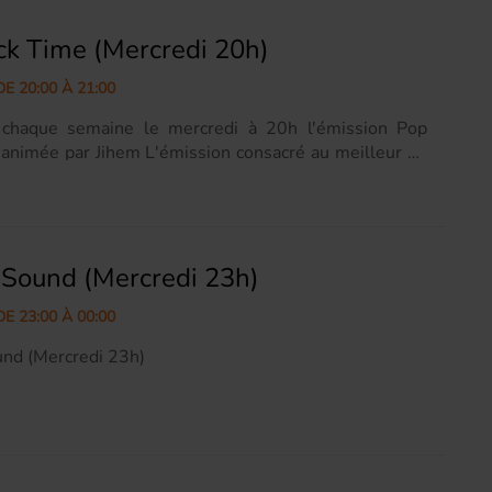
ck Time (Mercredi 20h)
E 20:00 À 21:00
 chaque semaine le mercredi à 20h l'émission Pop
animée par Jihem L'émission consacré au meilleur du
ck pendant une heure. "Une vraie passion de la radio
jour le plaisir de surprendre l’auditeur,de l’informer, le
, l’accompagner" (Jihem) Page Facebook =>
w.facebook.com/poprocktime/
 Sound (Mercredi 23h)
E 23:00 À 00:00
nd (Mercredi 23h)