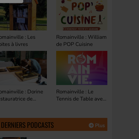
omainville : William
Romainville : Riad de
Bagnolet 
e POP Cuisine
Cyclofficine
Educatio
Fontenay-sous-bois :
omainville : Le
Montreuil
Festival land'art
ennis de Table avec
avec Séba
Ohého
oberto
DG de Es
Habitat
DERNIERS PODCASTS
Plus