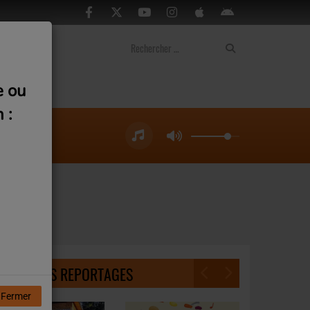
ontact
e ou
 :
DERNIERS REPORTAGES
Fermer