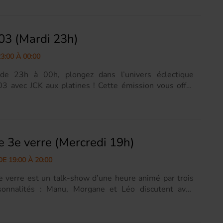
a musique évidemmant, son histoire, ses légendes, ses
s et bien plus encore. Page Facebook =>
w.facebook.com/emissionLatinoAmerica/
03 (Mardi 23h)
3:00 À 00:00
de 23h à 00h, plongez dans l’univers éclectique
3 avec JCK aux platines ! Cette émission vous offre
de mix vibrants et captivants, mêlant les meilleurs
House, Techno, Funk et Disco. JCK, maître du mix, crée
ions parfaites et des fusions audacieuses, vous offrant
ence sonore unique et inoubliable. Page Facebook =>
e 3e verre (Mercredi 19h)
w.facebook.com/haxx303/...
E 19:00 À 20:00
e verre est un talk-show d’une heure animé par trois
rsonnalités : Manu, Morgane et Léo discutent avec
 humour de sujets de société pour essayer d’y voir un
lair ou de donner un sens au monde qui nous entoure.