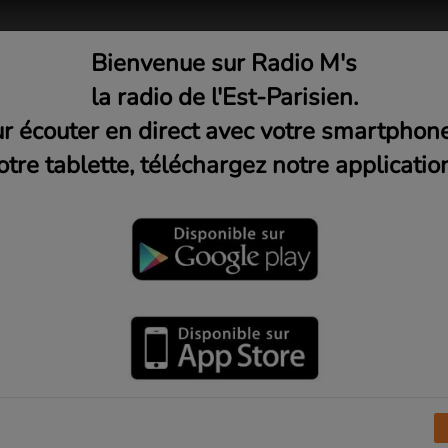
Bienvenue sur Radio M's
adio
Musique
Médias
C
la radio de l'Est-Parisien.
r écouter en direct avec votre smartphon
otre tablette, téléchargez notre application
éro 2
di
Vendredi
Samedi
Dimanche