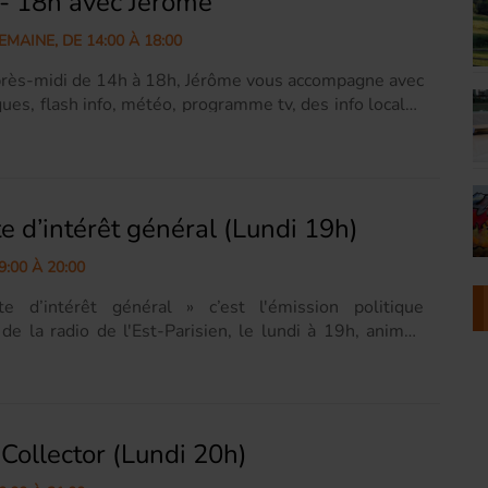
- 18h avec Jérôme
 Ecouter ici tous nos reportages et interviews => Les
de l'Est-Parisien...
MAINE, DE 14:00 À 18:00
près-midi de 14h à 18h, Jérôme vous accompagne avec
ues, flash info, météo, programme tv, des info locales
hroniques de l'Est-Parisien agrémentées de sons pop,
nk. Ecouter ici tous nos reportages et interviews
durant nos après-midi => Les Chroniques de l'Est-
e d’intérêt général (Lundi 19h)
9:00 À 20:00
e d’intérêt général » c’est l'émission politique
de la radio de l'Est-Parisien, le lundi à 19h, animée
ppe en binôme avec Bernard en partenariat avec le
SPUBLICA. Chaque mois pendant une heure un.e
litique est amené.e à débattre avec nos journalistes et
rs sur des sujets d'actualités ou thématiques. Pour
 Collector (Lundi 20h)
ter la rédaction de l'émission
dinteretgeneral@radioms.fr Site web de ReSPUBLICA