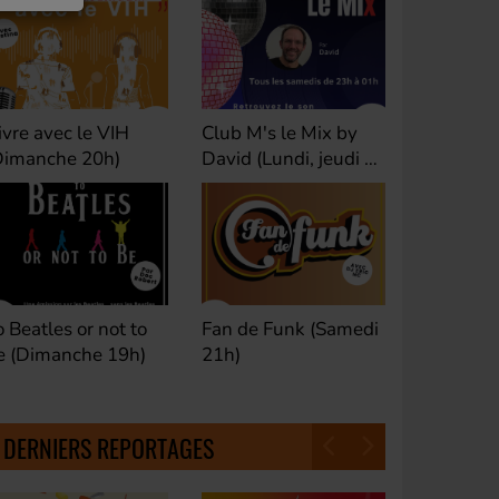
ivre avec le VIH
Club M's le Mix by
Dance Cl
Dimanche 20h)
David (Lundi, jeudi et
(Samedi 
samedi 23h)
o Beatles or not to
Fan de Funk (Samedi
Good Mor
e (Dimanche 19h)
21h)
(Samedi 
18h30)
DERNIERS REPORTAGES