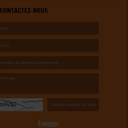
CONTACTEZ-NOUS
e nom est obligatoire. )
’email est obligatoire. )
e message est obligatoire. )
(Captcha invalide. )
Envoyer