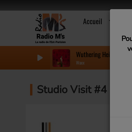
Accueil
R
Pou
v
Wuthering Heights (Feat
Waxx
Studio Visit #4 - P