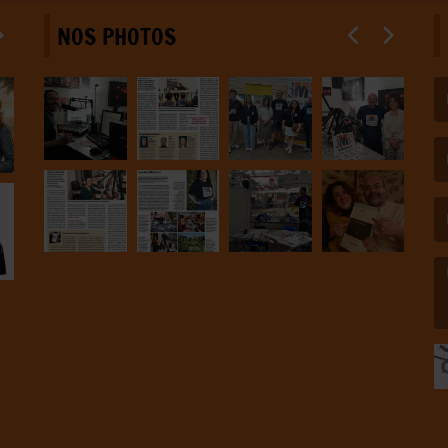
NOS PHOTOS
(L
(L
(L