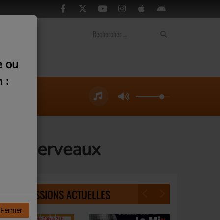
ontact
e ou
 :
line Derveaux
NOS ÉMISSIONS ACTUELLES
Fermer