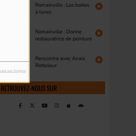
Romainville : Les boites
à livres
Romainville : Dorine
restauratrice de peinture
Rencontre avec Anais
Rotteleur
ulsé par Orejime
RETROUVEZ-NOUS SUR