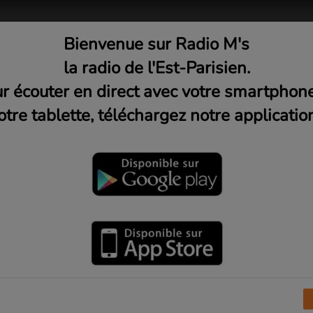
Bienvenue sur Radio M's
adio
Musique
Médias
C
la radio de l'Est-Parisien.
r écouter en direct avec votre smartphon
otre tablette, téléchargez notre application
. Jain)
erspective de rêve avec Caro