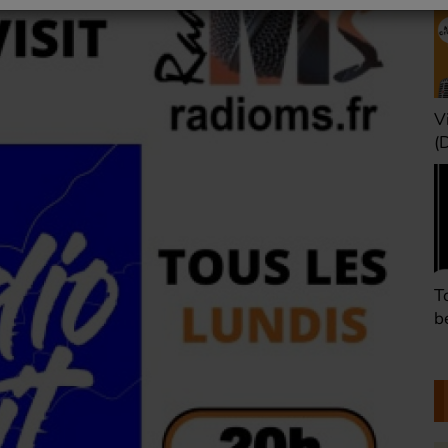
Une heure avant la
V
nuit (Dimanche 22h)
(
Défaire les idées
T
(Dimanche 21h)
b