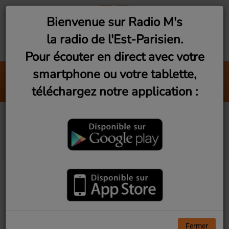
Bienvenue sur Radio M's
la radio de l'Est-Parisien.
Pour écouter en direct avec votre
smartphone ou votre tablette,
Melodrama (Feat. Théodora)
téléchargez notre application :
Disiz
Vu d'Ici! Ep2 - La
Ruffinerie de Montreuil
Fermer