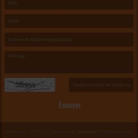
(Le nom est obligatoire. )
(L’email est obligatoire. )
(Le message est obligatoire. )
(Captcha invalide. )
Envoyer
RadioKing © 2026 | Site radio créé avec
RadioKing
. RadioKing propose