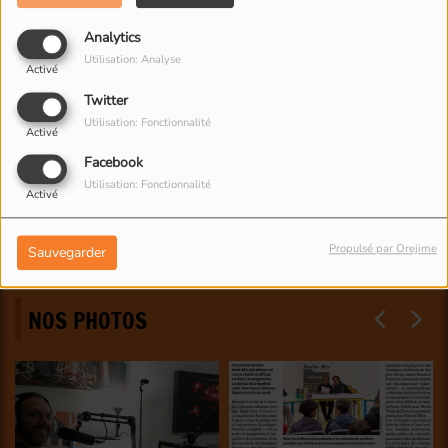
Analytics
Utilisation: Analyse
Activé
Twitter
Utilisation: Fonctionnalité
Activé
Facebook
Utilisation: Fonctionnalité
Activé
Propulsé par Orejime
Sauvegarder
NOS PHOTOS