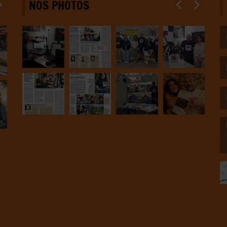
NOS PHOTOS
(L
(L
(L