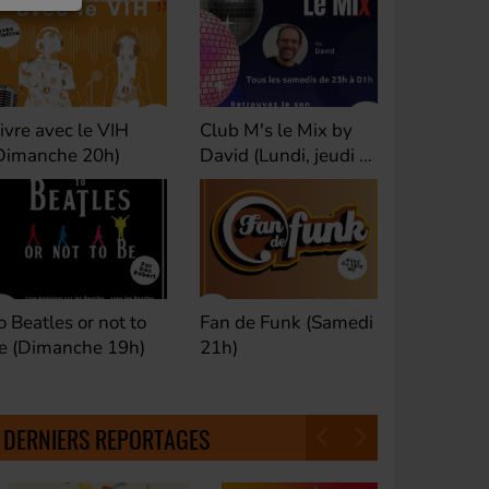
ivre avec le VIH
Club M's le Mix by
Dance Cl
Dimanche 20h)
David (Lundi, jeudi et
(Samedi 
samedi 23h)
o Beatles or not to
Fan de Funk (Samedi
Good Mor
e (Dimanche 19h)
21h)
(Samedi 
18h30)
DERNIERS REPORTAGES