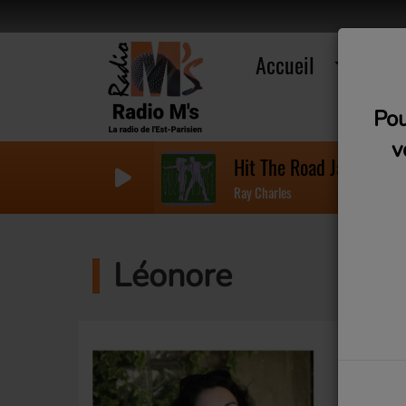
Accueil
R
Pou
v
Hit The Road Jack
Ray Charles
Léonore
Animatr
"
93100FM