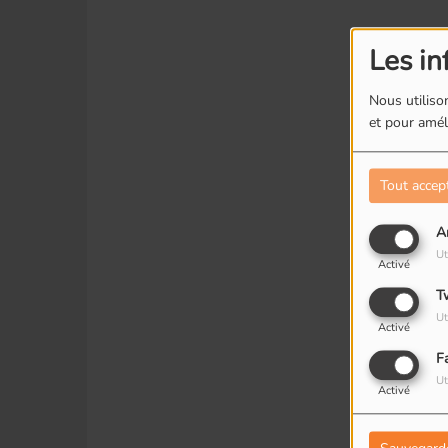
Les in
Nous utilison
et pour améli
Tout accep
A
Ut
Activé
T
Ut
Activé
F
Ut
Activé