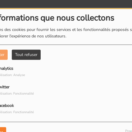
formations que nous collectons
s des cookies pour fournir les services et les fonctionnalités proposés s
orer l'expérience de nos utilisateurs.
Romainville : Les
R
boites à livres
d
ter
Tout refuser
nalytics
ilisation: Analyse
witter
Romainville : Dorine
R
ilisation: Fonctionnalité
restauratrice de
T
peinture
R
acebook
ilisation: Fonctionnalité
Prop