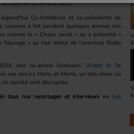
 s'arrétera en décembre 2015.
 aujourd'hui Co-fondatrice et co-présidente de
s. Léonore a fait pendant quelques années des
es comme le « Chaos social » ou a présenté «
Une heure avant la
V
e Sauvage » au tout début de l’aventure Radio
nuit (Dimanche 22h)
(
024, elle co-anime l'émission "
Avant le 3e
vec ses ami.e.s Manu et Momo, un talk-show où
s de société sont décryptés.
Défaire les idées
T
(Dimanche 21h)
b
ici tous nos reportages et interviews =>
Les