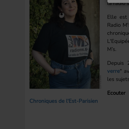
la radio
Elle est
Radio M'
chroniqu
L'Equipé
M’s.
Depuis 2
verre
" a
les sujet
Ecouter 
Chroniques de l'Est-Parisien