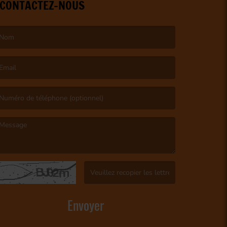
CONTACTEZ-NOUS
e nom est obligatoire. )
’email est obligatoire. )
e message est obligatoire. )
(Captcha invalide. )
Envoyer