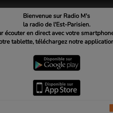
Bienvenue sur Radio M's
adio
Musique
Médias
C
la radio de l'Est-Parisien.
r écouter en direct avec votre smartphon
otre tablette, téléchargez notre application
ice pendant plusieurs années de l'émission
 Michto ma radio
" sur
Radio Pays
à Montreuil,