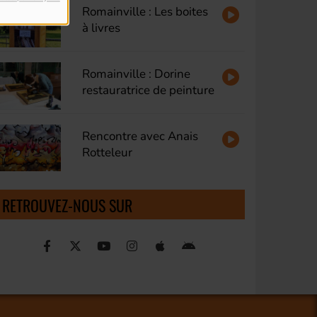
Romainville : Les boites
à livres
Romainville : Dorine
restauratrice de peinture
Rencontre avec Anais
Rotteleur
RETROUVEZ-NOUS SUR