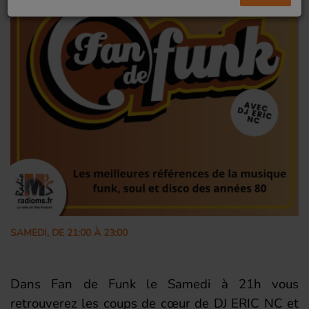
SAMEDI, DE 21:00 À 23:00
Dans Fan de Funk le Samedi à 21h vous
retrouverez les coups de cœur de DJ ERIC NC et