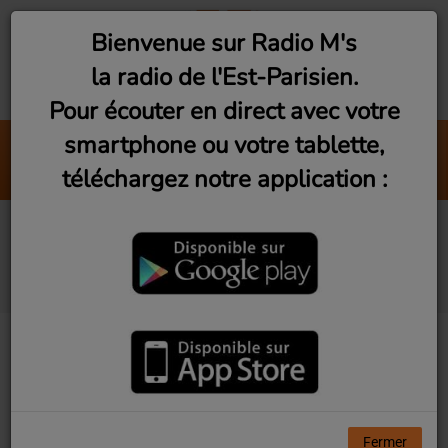
Bienvenue sur Radio M's
la radio de l'Est-Parisien.
Pour écouter en direct avec votre
smartphone ou votre tablette,
Mixtape Addict Show (Vendredi 23h
téléchargez notre application :
Radio M's (DJ King Flow)
Fan de Funk (Samedi
21h)
Fermer