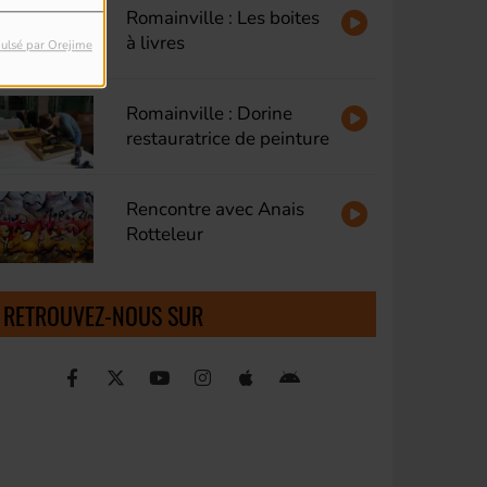
Romainville : Les boites
à livres
ulsé par Orejime
Romainville : Dorine
restauratrice de peinture
Rencontre avec Anais
Rotteleur
RETROUVEZ-NOUS SUR