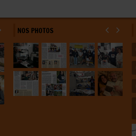
NOS PHOTOS
(L
(L
(L