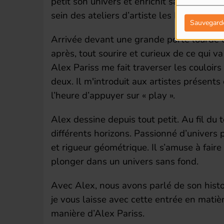
petit son univers et enrichit sa technique
sein des ateliers d’artiste les DOCS pour
Sauvegard
Arrivée devant une grande porte lourde 
après, tout sourire et curieux de ce qui va
Alex Pariss me fait traverser les couloir
deux. Il m'introduit aux artistes présents 
l’heure d’appuyer sur « play ».
Alex dessine depuis tout petit. Au fil du
différents horizons. Passionné d’univers 
et rigueur géométrique. Il s’amuse à fair
plonger dans un univers sans fond.
Avec Alex, nous avons parlé de son histoi
je vous laisse avec cette entrée en matièr
manière d’Alex Pariss.