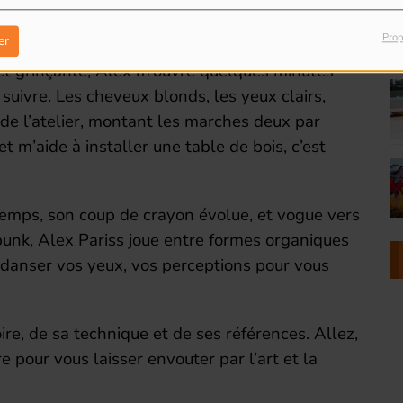
. Un soir de semaine ensoleillé, je me rend au
 rencontrer Alex.
Prop
er
et grinçante, Alex m’ouvre quelques minutes
 suivre. Les cheveux blonds, les yeux clairs,
s de l’atelier, montant les marches deux par
et m’aide à installer une table de bois, c’est
 temps, son coup de crayon évolue, et vogue vers
punk, Alex Pariss joue entre formes organiques
e danser vos yeux, vos perceptions pour vous
re, de sa technique et de ses références. Allez,
e pour vous laisser envouter par l’art et la