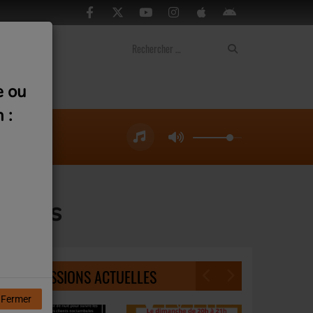
ontact
e ou
 :
Pariss
NOS ÉMISSIONS ACTUELLES
Fermer