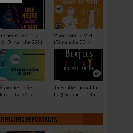
ivre avec le VIH
Club M's le Mix by
Dance Cl
Dimanche 20h)
David (Lundi, jeudi et
(Samedi 
samedi 23h)
o Beatles or not to
Fan de Funk (Samedi
Good Mor
e (Dimanche 19h)
21h)
(Samedi 
18h30)
DERNIERS REPORTAGES