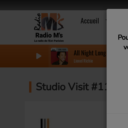
Accueil
R
Pou
v
All Night Long
Lionel Richie
Studio Visit #11 - A