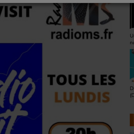
Une heure avant la
V
nuit (Dimanche 22h)
(
Défaire les idées
T
(Dimanche 21h)
b