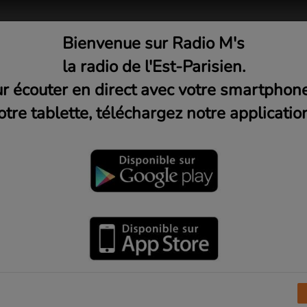
Bienvenue sur Radio M's
adio
Musique
Médias
C
la radio de l'Est-Parisien.
r écouter en direct avec votre smartphon
otre tablette, téléchargez notre application
redi 23h)