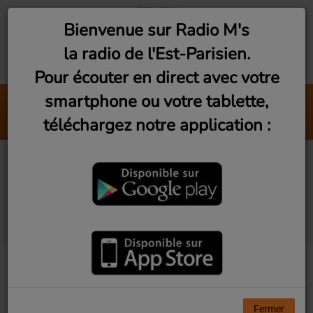
Bienvenue sur Radio M's
la radio de l'Est-Parisien.
Pour écouter en direct avec votre
smartphone ou votre tablette,
abcdefu
téléchargez notre application :
GAYLE
Vu d'Ici! Ep17 - On
Séme Tous (La ferme
urbaine)
Fermer