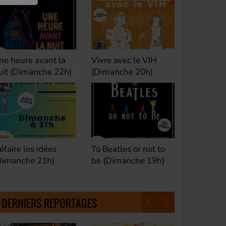
ivre avec le VIH
Club M's le Mix by
Dance Cl
Dimanche 20h)
David (Lundi, jeudi et
(Samedi 
samedi 23h)
o Beatles or not to
Fan de Funk (Samedi
Good Mor
e (Dimanche 19h)
21h)
(Samedi 
18h30)
DERNIERS REPORTAGES