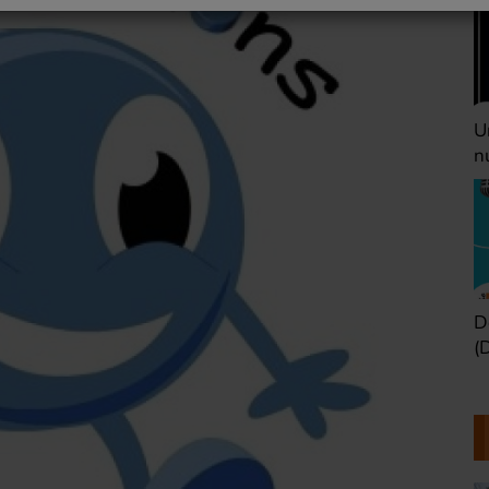
Une heure avant la
V
nuit (Dimanche 22h)
(
Défaire les idées
T
(Dimanche 21h)
b