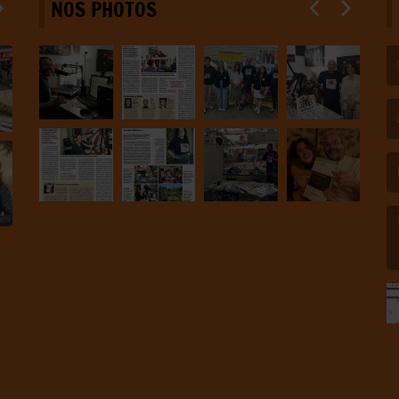
NOS PHOTOS
(L
(L
(L