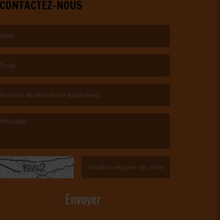
CONTACTEZ-NOUS
e nom est obligatoire. )
’email est obligatoire. )
e message est obligatoire. )
(Captcha invalide. )
Envoyer