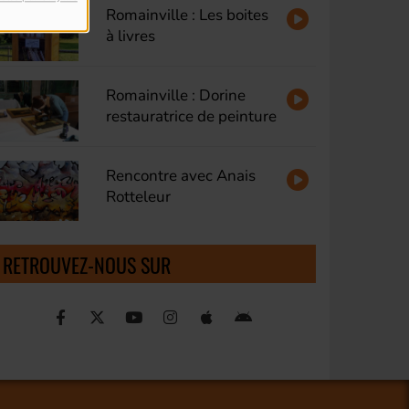
Romainville : Les boites
à livres
Romainville : Dorine
restauratrice de peinture
Rencontre avec Anais
Rotteleur
RETROUVEZ-NOUS SUR