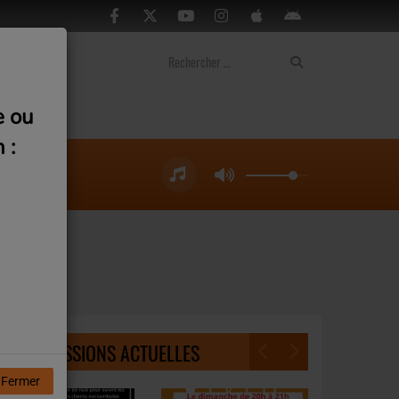
ontact
e ou
 :
NOS ÉMISSIONS ACTUELLES
Fermer