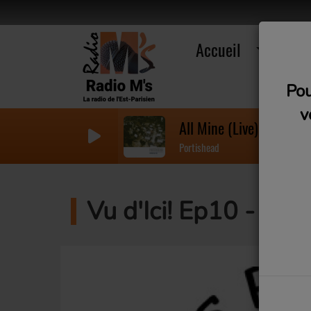
Accueil
R
Pou
v
All Mine (Live)
Portishead
Vu d'Ici! Ep10 - Le