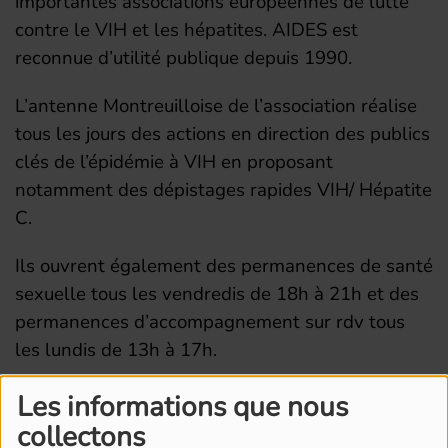
importantes associations européennes de lutte
contre le VIH et les hépatites. AIDES est
reconnue d’utilité publique depuis 1990.
L’antenne Montreuilloise de l’association réalise
tous les jours des actions en direction des publics
clés de l’épidémie à VIH en proposant
notamment des dépistages rapides VIH/ Hépatite
C.
Ils ouvrent également des permanences de santé
sexuelle tous les vendredis de 18h à 21h et des
permanences d’accompagnement sur rdv tous
les lundis de 13h à 17h.
Les informations que nous
collectons