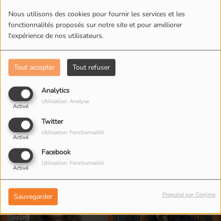
L'ÉQUIPE DE RADIO M'S
Nous utilisons des cookies pour fournir les services et les
fonctionnalités proposés sur notre site et pour améliorer
l'expérience de nos utilisateurs.
Tout accepter
Tout refuser
Analytics
Utilisation: Analyse
Activé
Twitter
Utilisation: Fonctionnalité
Activé
Facebook
Utilisation: Fonctionnalité
Activé
Propulsé par Orejime
Sauvegarder