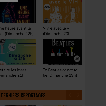
ivre avec le VIH
Club M's le Mix by
Dance Cl
Dimanche 20h)
David (Lundi, jeudi et
(Samedi 
samedi 23h)
o Beatles or not to
Fan de Funk (Samedi
Good Mor
e (Dimanche 19h)
21h)
(Samedi 
18h30)
DERNIERS REPORTAGES