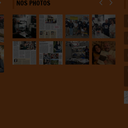
NOS PHOTOS
(L
(L
(L