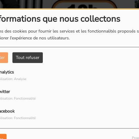
formations que nous collectons
s des cookies pour fournir les services et les fonctionnalités proposés s
orer l'expérience de nos utilisateurs.
Romainville : Les
boites à livres
ter
Tout refuser
nalytics
ilisation: Analyse
witter
Romainville : Dorine
ilisation: Fonctionnalité
restauratrice de
ncontre de la Caravane dans l'épicerie ouverte
peinture
acebook
à Montreuil. Claude nous parle du
ilisation: Fonctionnalité
ociation et des produits disponibles dans cet
Prop