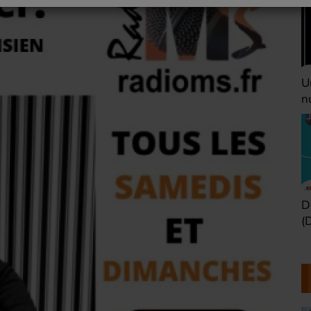
Une heure avant la
V
nuit (Dimanche 22h)
(
Défaire les idées
T
(Dimanche 21h)
b