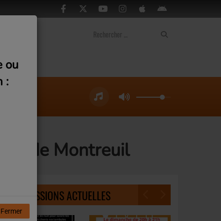
ontact
e ou
 :
tive de Montreuil
NOS ÉMISSIONS ACTUELLES
Fermer