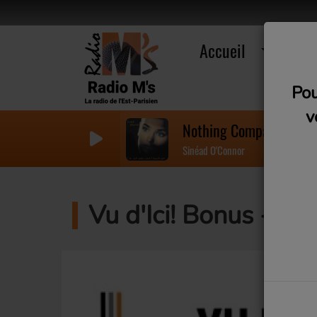
Accueil
R
Pou
v
Nothing Compares 2 U
Sinéad O'Connor
Vu d'Ici! Bonus - La