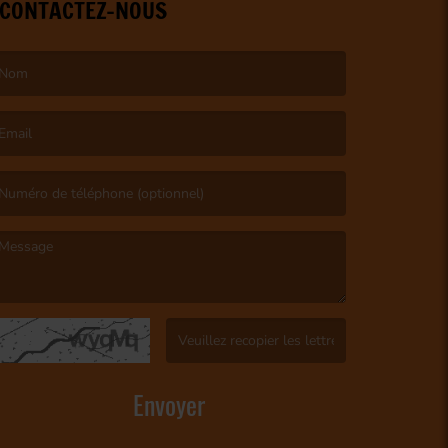
CONTACTEZ-NOUS
e nom est obligatoire. )
’email est obligatoire. )
e message est obligatoire. )
(Captcha invalide. )
Envoyer