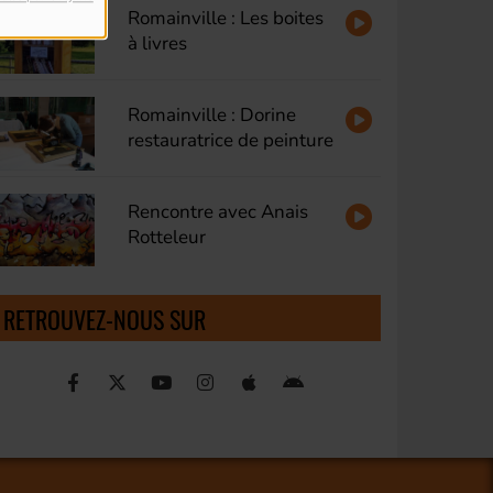
Romainville : Les boites
à livres
Romainville : Dorine
restauratrice de peinture
Rencontre avec Anais
Rotteleur
RETROUVEZ-NOUS SUR