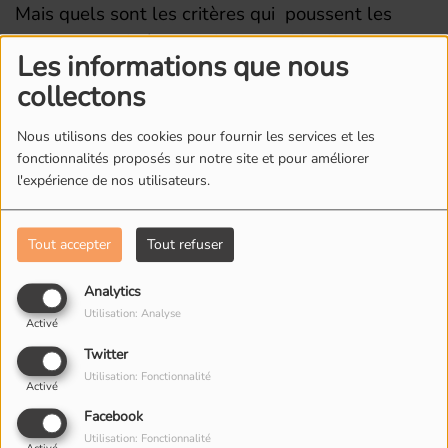
Mais quels sont les critères qui poussent les
joueurs actuels à ouvrir leur portefeuille
Les informations que nous
Il y aura également la rubrique "Michto / pas
collectons
Michto" et le coup de coeur des invités.
Nous utilisons des cookies pour fournir les services et les
fonctionnalités proposés sur notre site et pour améliorer
l'expérience de nos utilisateurs.
L'ÉQUIPE DE RADIO M'S
Tout accepter
Tout refuser
Analytics
Utilisation: Analyse
Activé
Twitter
Utilisation: Fonctionnalité
Activé
Facebook
Utilisation: Fonctionnalité