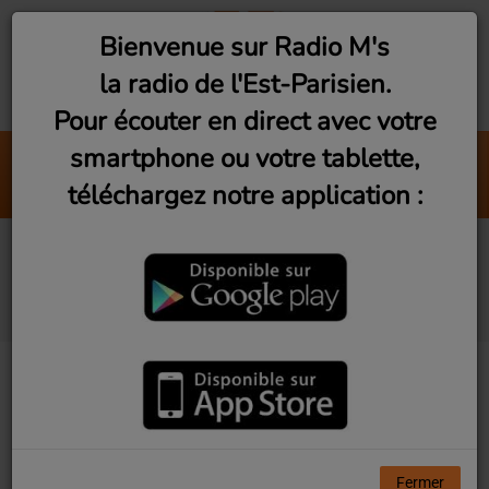
Bienvenue sur Radio M's
la radio de l'Est-Parisien.
Pour écouter en direct avec votre
smartphone ou votre tablette,
Associativement votre 
téléchargez notre application :
Radio M's (Franck)
Les Rencontres du
3eme Geek #2
Fermer