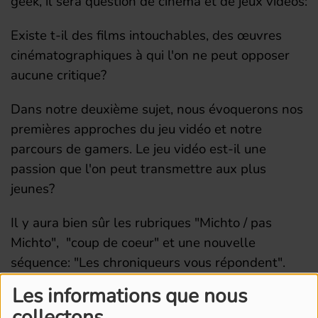
geek, il sera question de cinéma et de jeux videos:
Existe t-il des films intouchables, des œuvres
cinématographiques à qui l'on ne peut opposer
aucune critique?
Dans notre deuxième sujet, nous évoquerons nos
premières approches du jeu vidéo et notre
parcours de gamers. Le jeu vidéo est-il une
passion que l'on peut transmettre aux plus
jeunes?
Il y aura bien sûr les rubriques "Michto / pas
Michto", "coup de coeur" et une nouvelle
séquence: "Les chroniqueurs vous répondent".
Les informations que nous
collectons