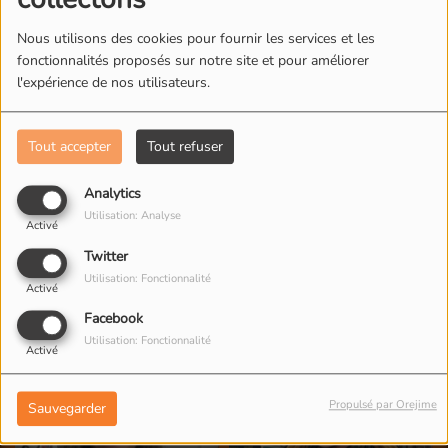
L'ÉQUIPE DE RADIO M'S
Nous utilisons des cookies pour fournir les services et les
fonctionnalités proposés sur notre site et pour améliorer
l'expérience de nos utilisateurs.
Tout accepter
Tout refuser
Analytics
Utilisation: Analyse
Activé
Twitter
Utilisation: Fonctionnalité
Activé
Facebook
Utilisation: Fonctionnalité
Activé
Propulsé par Orejime
Sauvegarder