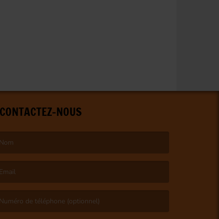
CONTACTEZ-NOUS
e nom est obligatoire. )
’email est obligatoire. )