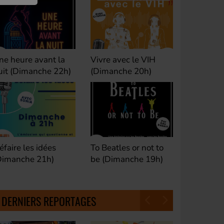
ivre avec le VIH
Club M's le Mix by
Dance Cl
Dimanche 20h)
David (Lundi, jeudi et
(Samedi 
samedi 23h)
o Beatles or not to
Fan de Funk (Samedi
Good Mor
e (Dimanche 19h)
21h)
(Samedi 
18h30)
DERNIERS REPORTAGES