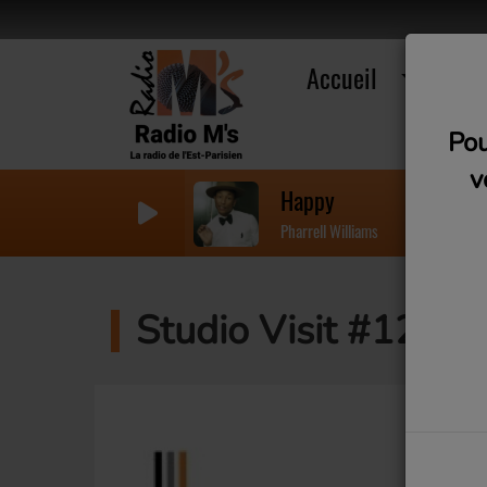
Accueil
R
Pou
v
Happy
Pharrell Williams
Studio Visit #12 - 