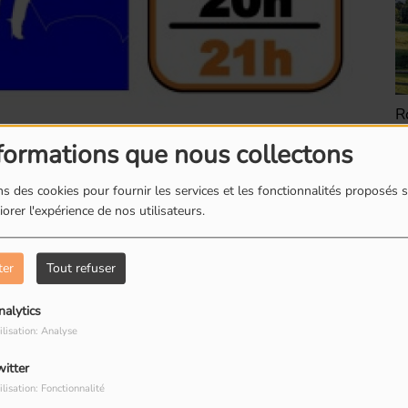
Romainville : Les
R
boites à livres
d
formations que nous collectons
s des cookies pour fournir les services et les fonctionnalités proposés s
orer l'expérience de nos utilisateurs.
ter
Tout refuser
Romainville : Dorine
R
restauratrice de
T
nalytics
io Visit.????
peinture
R
ilisation: Analyse
’univers lumineux de
Marion Flament
.
witter
ilisation: Fonctionnalité
sait déjà. Je sautais sur mon vélo sous lequel