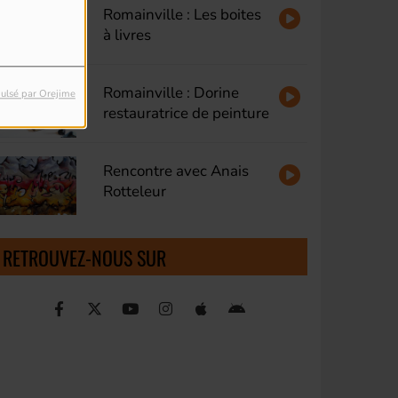
Romainville : Les boites
à livres
Romainville : Dorine
ulsé par Orejime
restauratrice de peinture
Rencontre avec Anais
Rotteleur
RETROUVEZ-NOUS SUR