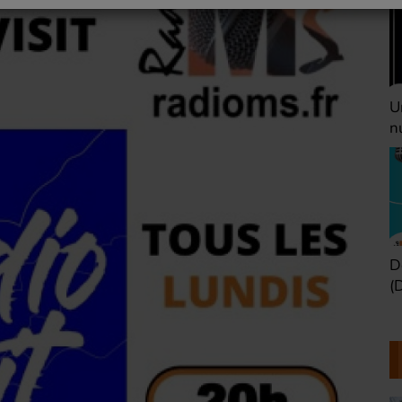
Une heure avant la
V
nuit (Dimanche 22h)
(
Défaire les idées
T
(Dimanche 21h)
b