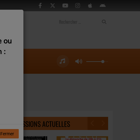
ontact
e ou
 :
ent
NOS ÉMISSIONS ACTUELLES
Fermer