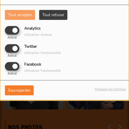
Tout accepter
Tout refuser
Analytics
Utilisation: Analyse
Activé
Twitter
Utilisation: Fonctionnalité
Activé
Facebook
Utilisation: Fonctionnalité
Activé
Propulsé par Orejime
Sauvegarder
NOS PHOTOS