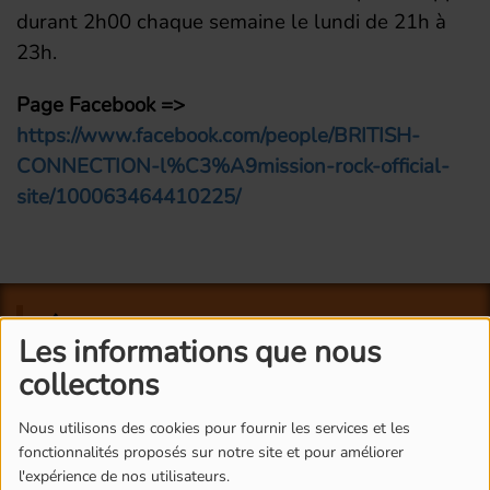
durant 2h00 chaque semaine le lundi de 21h à
23h.
Page Facebook =>
https://www.facebook.com/people/BRITISH-
CONNECTION-l%C3%A9mission-rock-official-
site/100063464410225/
L'ÉQUIPE DE RADIO M'S
Les informations que nous
collectons
Nous utilisons des cookies pour fournir les services et les
fonctionnalités proposés sur notre site et pour améliorer
l'expérience de nos utilisateurs.