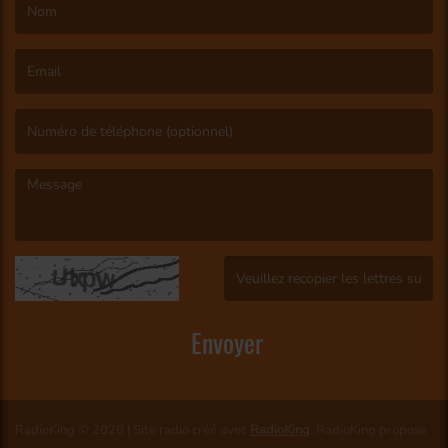
(Le nom est obligatoire. )
(L’email est obligatoire. )
(Le message est obligatoire. )
(Captcha invalide. )
Envoyer
RadioKing © 2026 | Site radio créé avec
RadioKing
. RadioKing propose