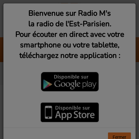
Bienvenue sur Radio M's
la radio de l'Est-Parisien.
Pour écouter en direct avec votre
smartphone ou votre tablette,
Du pareil au même
téléchargez notre application :
Fuso
Faire un don à Radio M's
10 JUIN 2026
Fermer