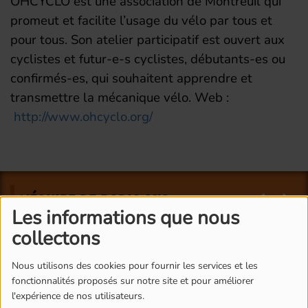
OHCYCLO est une association de Montreuil qui
promeut et facilite l’usage du vélo par tous et
pour tous. Son atelier participatif est ouvert aux
cyclistes et futur-e-s cyclistes, débutants-es ou
confirmés-es, qui souhaitent apprendre et
transmettre la mécanique vélo. Web :
http://www.ohcyclo.org/
L'ÉQUIPE DE RADIO M'S
Les informations que nous
collectons
Nous utilisons des cookies pour fournir les services et les
fonctionnalités proposés sur notre site et pour améliorer
l'expérience de nos utilisateurs.