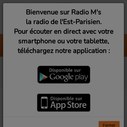
Bienvenue sur Radio M's
la radio de l'Est-Parisien.
Pour écouter en direct avec votre
smartphone ou votre tablette,
Romainville : Dorine 
téléchargez notre application :
RomainVie
Vu d'Ici! Ep16 - Le 360°
de OhCyclo Montreuil
Fermer