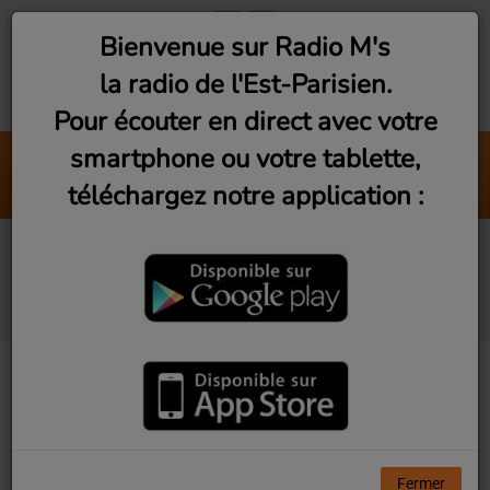
Bienvenue sur Radio M's
la radio de l'Est-Parisien.
Pour écouter en direct avec votre
smartphone ou votre tablette,
Fan de Funk - 1 (Samedi 21h)
téléchargez notre application :
Radio M's (DJ Eric NC)
Big bang station (Mardi
21h)
Fermer