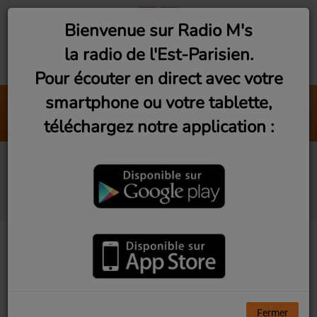
Bienvenue sur Radio M's
la radio de l'Est-Parisien.
Pour écouter en direct avec votre
smartphone ou votre tablette,
Romainville : Dorine resta
téléchargez notre application :
RomainVie
Exil, d'une voix à l'autre
#3 - Spéciale Palestine
Fermer