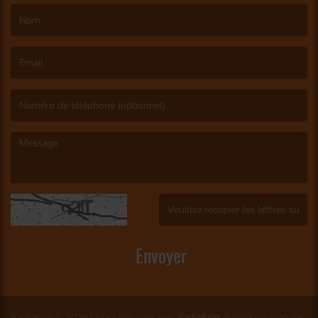
(Le nom est obligatoire. )
(L’email est obligatoire. )
(Le message est obligatoire. )
(Captcha invalide. )
Envoyer
RadioKing © 2026 | Site radio créé avec
RadioKing
. RadioKing propose