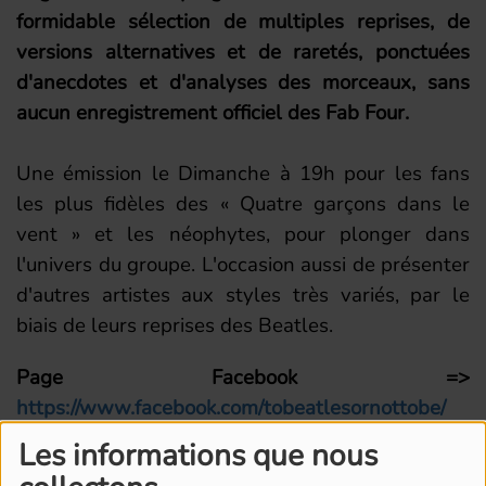
formidable sélection de multiples reprises, de
versions alternatives et de raretés, ponctuées
d'anecdotes et d'analyses des morceaux, sans
aucun enregistrement officiel des Fab Four.
Une émission le Dimanche à 19h pour les fans
les plus fidèles des « Quatre garçons dans le
vent » et les néophytes, pour plonger dans
l'univers du groupe. L'occasion aussi de présenter
d'autres artistes aux styles très variés, par le
biais de leurs reprises des Beatles.
Page Facebook =>
https://www.facebook.com/tobeatlesornottobe/
Les informations que nous