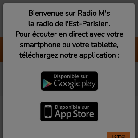
Bienvenue sur Radio M's
la radio de l'Est-Parisien.
Pour écouter en direct avec votre
smartphone ou votre tablette,
Shape Of You
téléchargez notre application :
Ed Sheeran
To Beatles or not to be
(Dimanche 19h)
Fermer