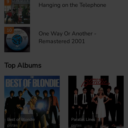
9
Hanging on the Telephone
10
One Way Or Another -
Remastered 2001
Top Albums
Best of Blondie
Parallel Lines
pistes
pistes