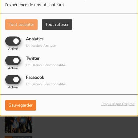
l'expérience de nos utilisateurs.
5
Maria
Tout accepter
Tout refuser
Analytics
Utilisation: Analyse
6
Activé
Rapture
Twitter
Utilisation: Fonctionnalité
Activé
Facebook
7
Heart of Glass - Special
Utilisation: Fonctionnalité
Activé
Mix
Propulsé par Orejime
Sauvegarder
8
The Tide Is High