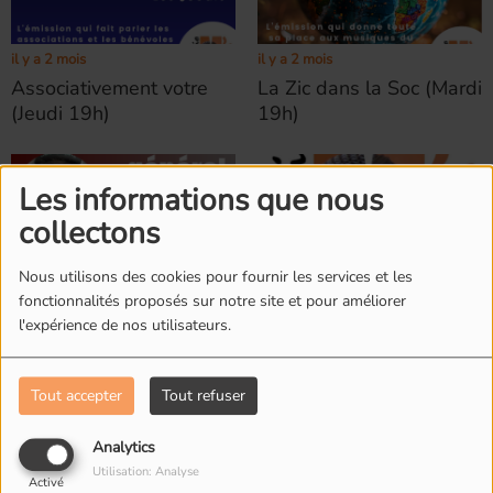
il y a 2 mois
il y a 2 mois
Associativement votre
La Zic dans la Soc (Mardi
(Jeudi 19h)
19h)
Les informations que nous
collectons
Nous utilisons des cookies pour fournir les services et les
fonctionnalités proposés sur notre site et pour améliorer
il y a 2 mois
il y a 7 mois
l'expérience de nos utilisateurs.
En quête d’intérêt
Nos anciennes émissions
général (Lundi 19h)
Tout accepter
Tout refuser
Analytics
Utilisation: Analyse
Activé