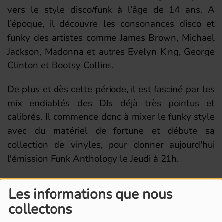
vers le style disco/funk à l’âge de 14 ans.
A
l’époque, il découvre les consonances disco et
funky des artistes comme James Brown, Michael
Jackson, Madonna et autres Evelyn King, George
Clinton et Bootsy Collins.
De plus et dès cette période, il est fasciné par les
mix endiablés des DJs déjà très pointus et
calibrés.
Il commence donc à mixer le funky style
avec du matériel de fortune et débute sa
collection de vinyles, pour donner aujourd'hui
l'émission Funk Anthology le Jeudi à 21h.
Les informations que nous
collectons
L'ÉQUIPE DE RADIO M'S