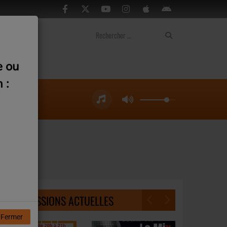
ontact
e ou
 :
NOS ÉMISSIONS ACTUELLES
Fermer