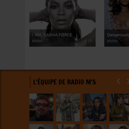
I AM...SASHA FIERCE
Dangerously
pistes
pistes
L'ÉQUIPE DE RADIO M'S