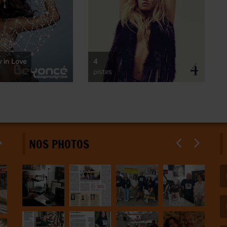
 in Love
4
pistes
NOS PHOTOS
(L
(L