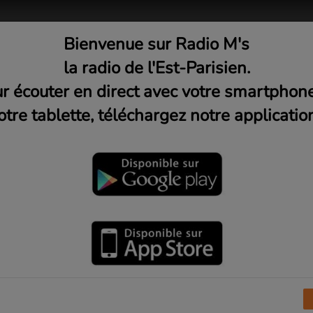
Bienvenue sur Radio M's
adio
Musique
Médias
C
la radio de l'Est-Parisien.
r écouter en direct avec votre smartphon
otre tablette, téléchargez notre application
(prononcé :
[biˈjɑnseɪ]
), parfois appelée par son
plet
Beyoncé Giselle Knowles
, voire par son nom