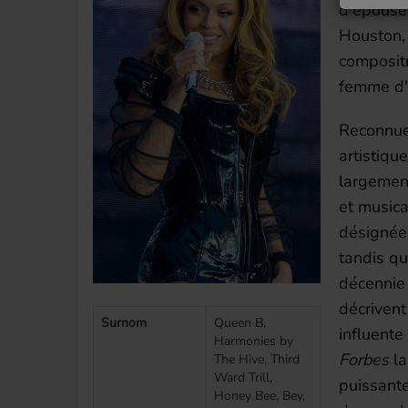
d'épous
Houston, 
compositr
femme d'a
Reconnue 
artistiqu
largement
et musica
désignée
tandis qu
décennie
décrivent
Surnom
Queen B,
influente
Harmonies by
Forbes
la
The Hive, Third
Ward Trill,
puissant
Honey Bee, Bey,