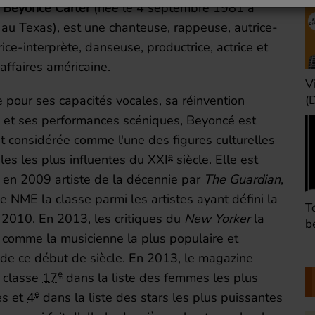
e
Beyoncé Carter
(née le
4 septembre 1981
à
au Texas), est une chanteuse, rappeuse, autrice-
ice-interprète, danseuse, productrice, actrice et
ffaires américaine.
Une heure avant la
V
nuit (Dimanche 22h)
(
pour ses capacités vocales, sa réinvention
e et ses performances scéniques, Beyoncé est
 considérée comme l'une des figures culturelles
e
les les plus influentes du
XXI
siècle. Elle est
 en 2009 artiste de la décennie par
The Guardian
,
e NME la classe parmi les artistes ayant défini la
Défaire les idées
T
 2010. En
2013
, les critiques du
New Yorker
la
(Dimanche 21h)
b
 comme la musicienne la plus populaire et
 de ce début de siècle. En 2013, le magazine
e
 classe
17
dans la liste des femmes les plus
e
es et
4
dans la liste des stars les plus puissantes