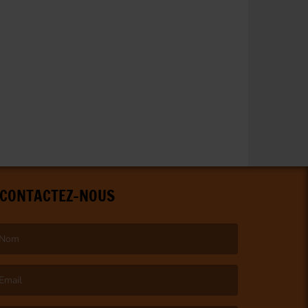
CONTACTEZ-NOUS
e nom est obligatoire. )
’email est obligatoire. )