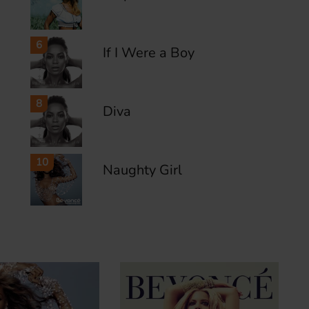
6
If I Were a Boy
8
Diva
10
Naughty Girl