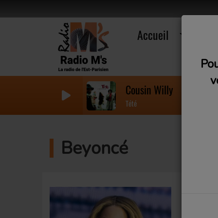
Accueil
R
Pou
v
Cousin Willy
Tété
Beyoncé
Beyoncé
nom com