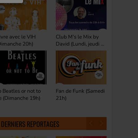
ivre avec le VIH
Club M's le Mix by
Dance Cl
Dimanche 20h)
David (Lundi, jeudi et
(Samedi 
samedi 23h)
o Beatles or not to
Fan de Funk (Samedi
Good Mor
e (Dimanche 19h)
21h)
(Samedi 
18h30)
DERNIERS REPORTAGES