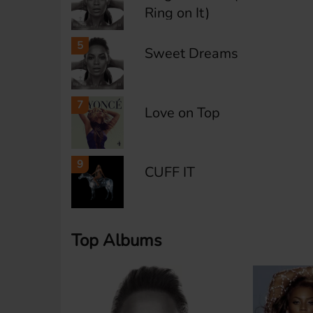
Ring on It)
5
Sweet Dreams
7
Love on Top
9
CUFF IT
Top Albums