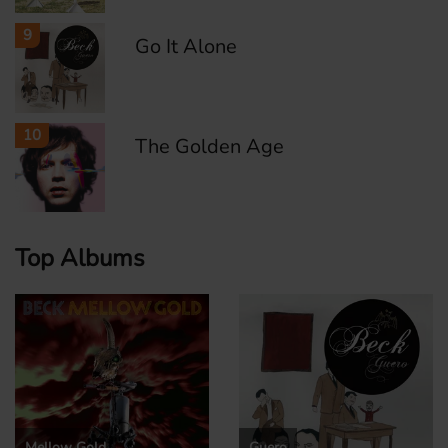
9
Go It Alone
10
The Golden Age
Top Albums
Mellow Gold
Guero