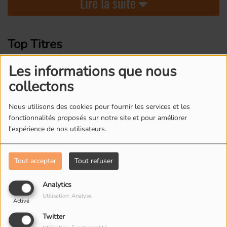
Lire la suite
Top Titres
Les informations que nous
1
Loser
collectons
Nous utilisons des cookies pour fournir les services et les
fonctionnalités proposés sur notre site et pour améliorer
2
E-Pro
l'expérience de nos utilisateurs.
Tout accepter
Tout refuser
3
Girl
Analytics
Utilisation: Analyse
Activé
Twitter
4
Gamma Ray