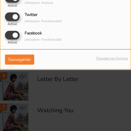
Utilisation: Analyse
Activé
4
Twitter
And It's Supposed To Be
Utilisation: Fonctionnalité
Love
Activé
Facebook
Utilisation: Fonctionnalité
Activé
5
Help Is Coming
Propulsé par Orejime
Sauvegarder
6
Letter By Letter
7
Watching You