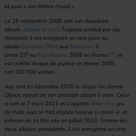
et pour
«
son timbre chaud
».
Le
29 septembre 2008
sort son deuxième
album,
Gravity at Last
. Toujours produit par Jay
Newland, il est enregistré en cinq jours au
studio
Compass Point
aux
Bahamas
. Il
e
[
16
]
arrive
37
au
Top Albums
2008 en France
, et
est certifié disque de platine en
février 2009
,
soit
200 000
ventes
Ayọ sort en
décembre 2010
le single
I'm Gonna
Dance
, extrait de son prochain album à venir. Celui-
ci sort le
7 mars 2011
et s'appelle
Billie-Eve
, jeu
de mots avec le mot anglais
believe
(
«
croire
»
)
, et
prénom de sa fille née en
juillet 2010
. Comme les
deux albums précédents, il est enregistré en cinq