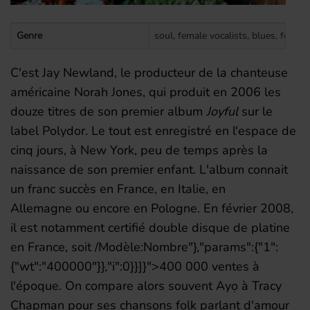
Genre
soul, female vocalists, blues, folk, 
C'est
Jay Newland
, le producteur de la chanteuse
américaine
Norah Jones
, qui produit en 2006 les
douze titres de son premier album
Joyful
sur le
label
Polydor
. Le tout est enregistré en l'espace de
cinq jours, à New York, peu de temps après la
naissance de son premier enfant
. L'album connait
un franc succès en France
, en Italie
, en
Allemagne
ou encore en Pologne
. En
février 2008
,
il est notamment certifié double disque de platine
en France, soit
/Modèle:Nombre"},"params":{"1":
{"wt":"400000"}},"i":0}}]}">400 000
ventes à
l'époque
. On compare alors souvent Ayọ à
Tracy
Chapman
pour ses chansons folk parlant d'amour