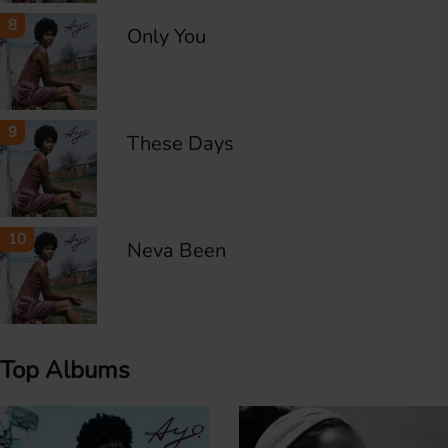
8
Only You
9
These Days
10
Neva Been
Top Albums