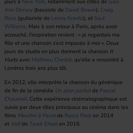
jours à
New York
, notamment aux côtés de
Gail-
Ann Dorsey
(bassiste de
David Bowie
),
Craig
Ross
(guitariste de
Lenny Kravitz
), et
Saul
Williams
. Mais à son retour à Paris, après avoir
accouché, l'inspiration revient
:
«
je regardais ma
fille et une chanson s’est imposée à moi
»
. Deux
jours de studio en plus donnent la chanson
It
Hurts
avec
Matthieu Chedid
, qu'elle a rencontré à
Londres trois ans plus tôt
.
En 2012, elle interprète la chanson du générique
de fin de la comédie
Un plan parfait
de
Pascal
Chaumeil
. Cette expérience cinématographique est
suivie par deux rôles principaux au cinéma dans les
films
Meurtre à Pacot
de
Raoul Peck
en 2014
et
Volt
de
Tarek Ehlail
en 2016.