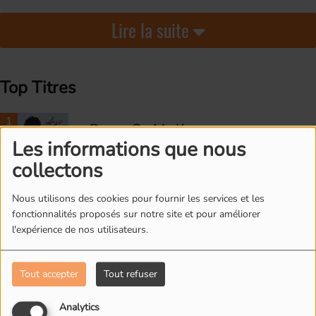
Lire la suite
Top Titres
1
Down On My Knees
Les informations que nous
collectons
2
Nous utilisons des cookies pour fournir les services et les
Without You
fonctionnalités proposés sur notre site et pour améliorer
l'expérience de nos utilisateurs.
3
Tout accepter
Tout refuser
Life Is Real
Analytics