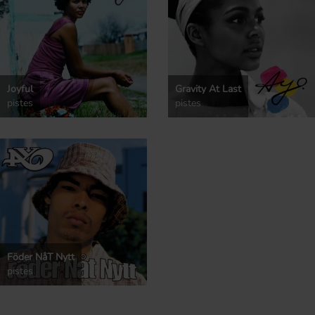
Joyful
Gravity At Last
pistes
pistes
Föder NåT Nytt
pistes