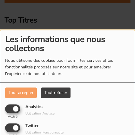
Top Titres
1
Les informations que nous
Dream On
collectons
Nous utilisons des cookies pour fournir les services et les
2
Walk This Way
fonctionnalités proposés sur notre site et pour améliorer
l'expérience de nos utilisateurs.
Tout accepter
Tout refuser
3
Sweet Emotion
Analytics
Utilisation: Analyse
Activé
4
Twitter
Crazy
Utilisation: Fonctionnalité