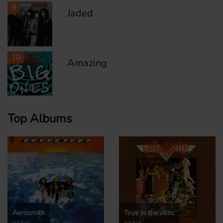
9
Jaded
10
Amazing
Top Albums
Aerosmith
Toys in the Attic
pistes
pistes