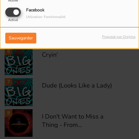
Activé
Facebook
Utilisation: Fonctionnalité
5
Activé
I Don't Want to Miss a
Thing
Propulsé par Orejime
Sauvegarder
6
Cryin'
7
Dude (Looks Like a Lady)
8
I Don't Want to Miss a
Thing - From
"Armageddon" Soundtrack