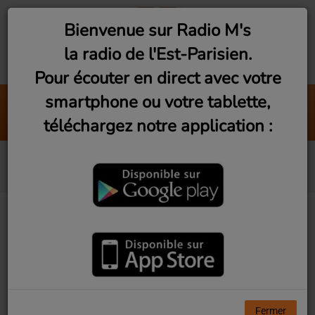
Bienvenue sur Radio M's
la radio de l'Est-Parisien.
Pour écouter en direct avec votre
smartphone ou votre tablette,
Brasil Mix by DJ Zorba #4 (Vendr
téléchargez notre application :
Radio M's (DJ Zorba)
ABBA
Fermer