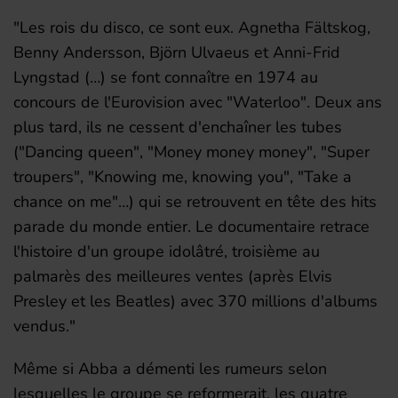
"Les rois du disco, ce sont eux. Agnetha Fältskog,
Benny Andersson, Björn Ulvaeus et Anni-Frid
Lyngstad (…) se font connaître en 1974 au
concours de l'Eurovision avec "Waterloo". Deux ans
plus tard, ils ne cessent d'enchaîner les tubes
("Dancing queen", "Money money money", "Super
troupers", "Knowing me, knowing you", "Take a
chance on me"…) qui se retrouvent en tête des hits
parade du monde entier. Le documentaire retrace
l'histoire d'un groupe idolâtré, troisième au
palmarès des meilleures ventes (après Elvis
Presley et les Beatles) avec 370 millions d'albums
vendus."
Même si Abba a démenti les rumeurs selon
lesquelles le groupe se reformerait, les quatre