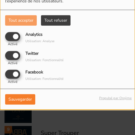
l'expérience de nos utilisateurs.
5
Lay All Your Love on Me
Tout accepter
Tout refuser
Analytics
6
Utilisation: Analyse
Take a Chance on Me
Activé
Twitter
Utilisation: Fonctionnalité
Activé
7
Waterloo
Facebook
Utilisation: Fonctionnalité
Activé
Propulsé par Orejime
Sauvegarder
8
Money, Money, Money
9
Super Trouper