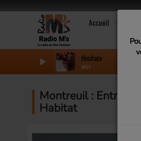
Accueil
R
Pou
v
Hesitate
HRVY
Montreuil : Entreti
Habitat