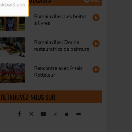
Plus
ulsé par Orejime
Romainville : Les boites
à livres
Romainville : Dorine
restauratrice de peinture
Rencontre avec Anais
Rotteleur
RETROUVEZ-NOUS SUR