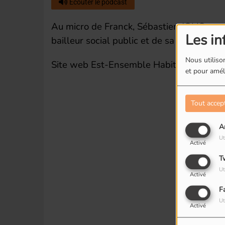
Écouter le podcast
Au micro de Franck, Sébastien JOLIS nous
Les in
bailleur social public et de sa motivation
Nous utilison
Site web Est-Ensemble Habitat :
https:/
et pour améli
Tout accep
A
Ut
Activé
T
Ut
Activé
F
Ut
Activé