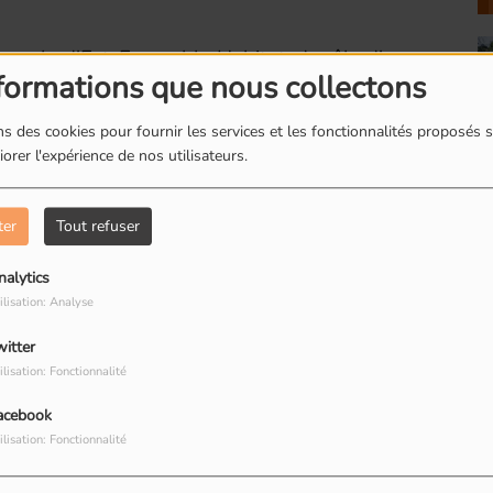
 parle d'Est-Ensemble Habitat, du rôle d'un
formations que nous collectons
 à en être Directeur Général.
s des cookies pour fournir les services et les fonctionnalités proposés s
/estensemble-habitat.fr/
orer l'expérience de nos utilisateurs.
Romainville : Les
R
boites à livres
d
ter
Tout refuser
nalytics
ilisation: Analyse
witter
Romainville : Dorine
R
ilisation: Fonctionnalité
restauratrice de
T
acebook
peinture
R
ilisation: Fonctionnalité