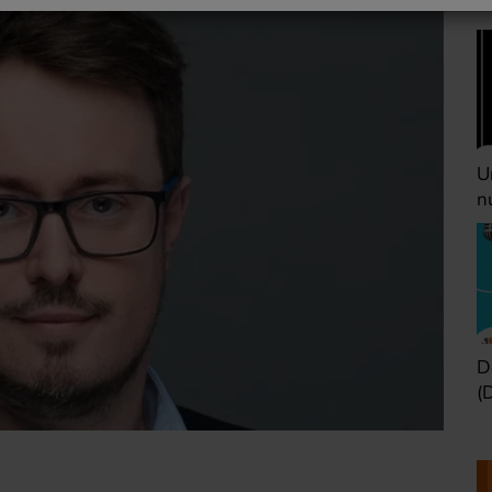
Une heure avant la
V
nuit (Dimanche 22h)
(
Défaire les idées
T
(Dimanche 21h)
b