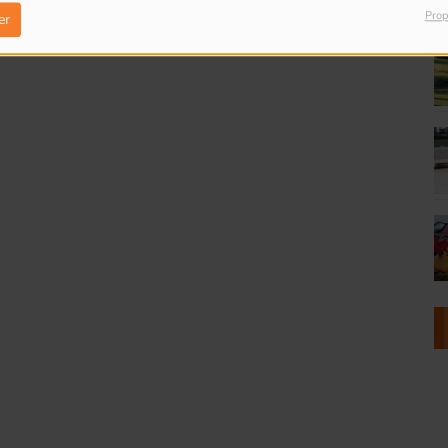
Prop
er