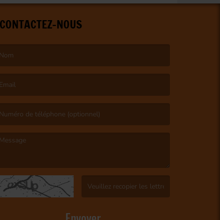
CONTACTEZ-NOUS
e nom est obligatoire. )
’email est obligatoire. )
e message est obligatoire. )
(Captcha invalide. )
Envoyer