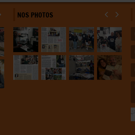
NOS PHOTOS
(L
(L
(L