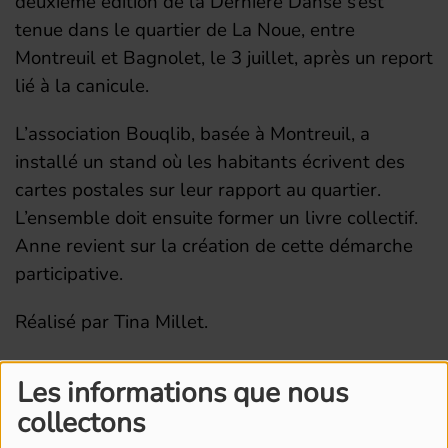
deuxième édition de la Dernière Danse s’est
tenue dans le quartier de La Noue, entre
Montreuil et Bagnolet, le 3 juillet, après un report
lié à la canicule.
L’association Bouqlib, basée à Montreuil, a
installé un stand où les habitants écrivent des
cartes postales sur leur rapport au quartier.
L’ensemble doit ensuite former un livre collectif.
Anne revient sur la création de cette démarche
participative.
Réalisé par Tina Millet.
Les informations que nous
collectons
L'ÉQUIPE DE RADIO M'S