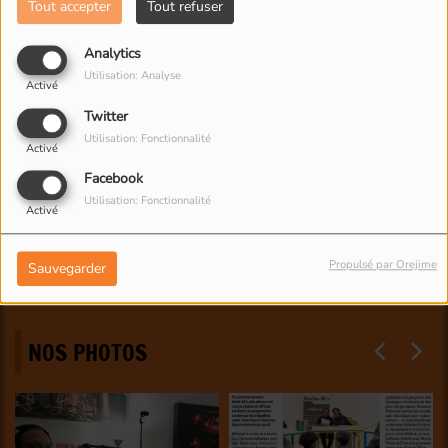
Tout accepter
Tout refuser
Analytics
Utilisation: Analyse
Activé
Twitter
Utilisation: Fonctionnalité
Activé
Facebook
Utilisation: Fonctionnalité
Activé
Propulsé par Orejime
Sauvegarder
NOS PHOTOS