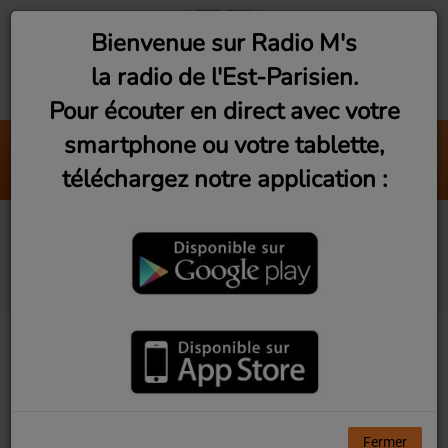
Bienvenue sur Radio M's
la radio de l'Est-Parisien.
Pour écouter en direct avec votre
smartphone ou votre tablette,
L'Ombre De Tes Pas
téléchargez notre application :
Last Motel
Bagnolet : Philippe de
La Sardine bleue
Fermer