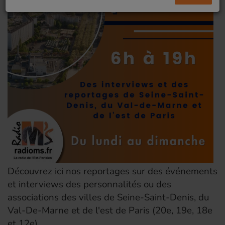
Découvrez ici nos reportages sur des événements
et interviews des personnalités ou des
associations des villes de Seine-Saint-Denis, du
Val-De-Marne et de l'est de Paris (20e, 19e, 18e
et 12e).