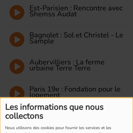
Est-Parisien : Rencontre avec
Shemss Audat
Bagnolet : Sol et Christel - Le
Sample
Aubervilliers : La ferme
urbaine Terre Terre
Paris 19e : Fondation pour le
logement
Les informations que nous
collectons
Montreuil : Le Fablab de la
Maison Populaire
Nous utilisons des cookies pour fournir les services et les