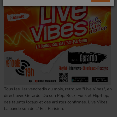
Tous les 1er vendredis du mois, retrouve "Live Vibes", en
direct avec Gerardo. Du son Pop, Rock, Funk et Hip-hop,
des talents locaux et des artistes confirmés. Live Vibes,
La bande son de L' Est-Parisien.