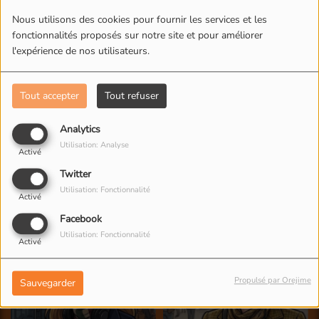
L'ÉQUIPE DE RADIO M'S
Nous utilisons des cookies pour fournir les services et les
fonctionnalités proposés sur notre site et pour améliorer
l'expérience de nos utilisateurs.
Tout accepter
Tout refuser
Analytics
Utilisation: Analyse
Activé
Twitter
Utilisation: Fonctionnalité
Activé
Facebook
Utilisation: Fonctionnalité
Activé
Propulsé par Orejime
Sauvegarder