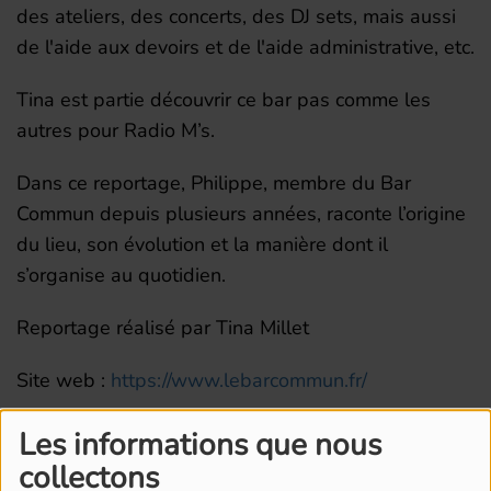
des ateliers, des concerts, des DJ sets, mais aussi
de l'aide aux devoirs et de l'aide administrative, etc.
Tina est partie découvrir ce bar pas comme les
autres pour Radio M’s.
Dans ce reportage, Philippe, membre du Bar
Commun depuis plusieurs années, raconte l’origine
du lieu, son évolution et la manière dont il
s’organise au quotidien.
Reportage réalisé par Tina Millet
Site web :
https://www.lebarcommun.fr/
Les informations que nous
collectons