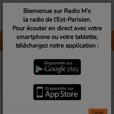
Bienvenue sur Radio M's
la radio de l'Est-Parisien.
Pour écouter en direct avec votre
smartphone ou votre tablette,
Balance
téléchargez notre application :
Zoé Clauzure
Paris 18e : Le Bar
Commun - Un bar 100%
bénévole
Fermer