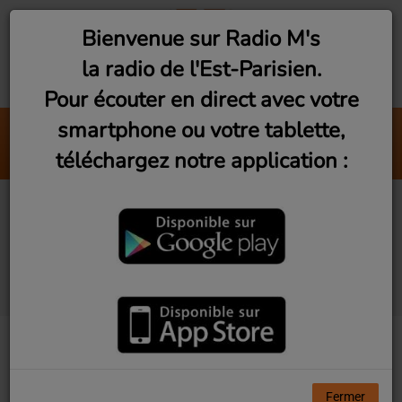
Bienvenue sur Radio M's
la radio de l'Est-Parisien.
Pour écouter en direct avec votre
smartphone ou votre tablette,
Météo
téléchargez notre application :
Chroniques
Montreuil : Association
BPM au festival des
mûrs à pêches
Fermer